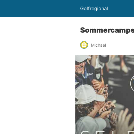
Golfregional
Sommercamps un
Michael