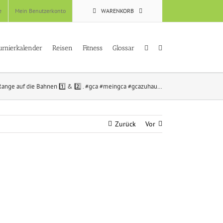
e
Mein Benutzerkonto
WARENKORB
urnierkalender
Reisen
Fitness
Glossar
 Range auf die Bahnen 1️⃣ & 2️⃣ . #gca #meingca #gcazuhau…
Zurück
Vor