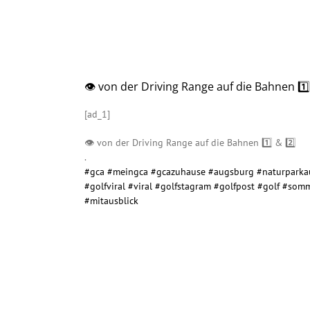
👁 von der Driving Range auf die Bahnen 1️
[ad_1]
👁 von der Driving Range auf die Bahnen 1️⃣ & 2️⃣
.
#gca
#meingca
#gcazuhause
#augsburg
#naturparka
#golfviral
#viral
#golfstagram
#golfpost
#golf
#somm
#mitausblick