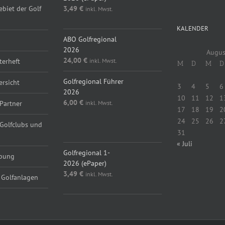
ebiet der Golf
3,49
€
inkl. Mwst.
KALENDER
ABO Golfregional
2026
Augus
24,00
€
inkl. Mwst.
erheft
M
D
M
D
Golfregional Führer
ersicht
3
4
5
6
2026
10
11
12
1
6,00
€
inkl. Mwst.
Partner
17
18
19
2
24
25
26
2
 Golfclubs und
31
« Juli
Golfregional 1-
rbung
2026 (ePaper)
3,49
€
inkl. Mwst.
 Golfanlagen