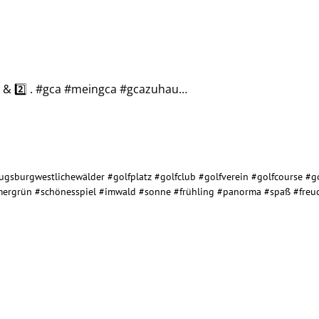
⃣ & 2️⃣ . #gca #meingca #gcazuhau…
ugsburgwestlichewälder
#golfplatz
#golfclub
#golfverein
#golfcourse
#go
ergrün
#schönesspiel
#imwald
#sonne
#frühling
#panorma
#spaß
#freu