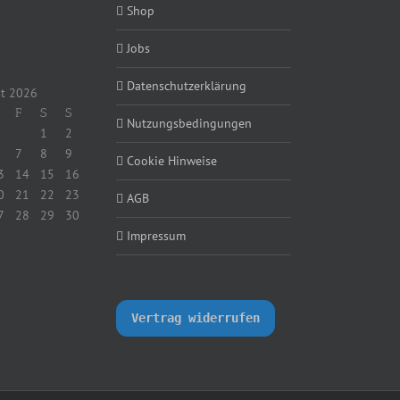
Shop
Jobs
Datenschutzerklärung
t 2026
F
S
S
Nutzungsbedingungen
1
2
7
8
9
Cookie Hinweise
3
14
15
16
0
21
22
23
AGB
7
28
29
30
Impressum
Vertrag widerrufen