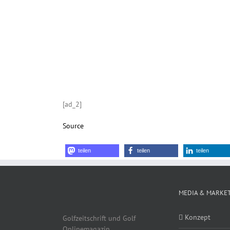
[ad_2]
Source
teilen
teilen
teilen
MEDIA & MARKE
Konzept
Golfzeitschrift und Golf
Onlinemagazin