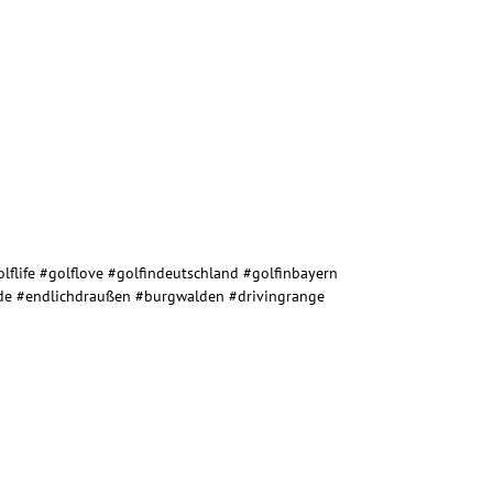
lflife
#golflove
#golfindeutschland
#golfinbayern
de
#endlichdraußen
#burgwalden
#drivingrange