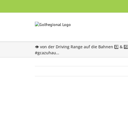
Skip
to
content
👁 von der Driving Range auf die Bahnen 1️⃣ & 2️
#gcazuhau…
Zeige
grösseres
Bild