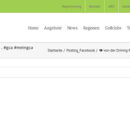
Registrierung
Kontakt
ABO
Kass
Home
Angebote
News
Regionen
Golfclubs
T
⃣ . #gca #meingca
Startseite
Posting_Facebook
👁 von der Driving