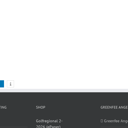
TING
SHOP
GREENFEE ANGE
Golfregional 2-
Greenfee Ang
2026 (ePaper)