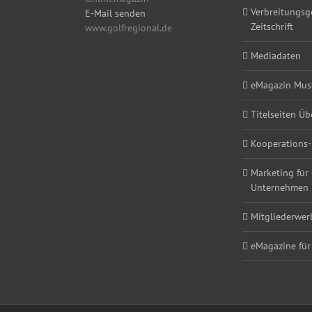
Verbreitungsg
E-Mail senden
Zeitschrift
www.golfregional.de
Mediadaten
eMagazin Must
Titelseiten Üb
Kooperations-
Marketing für
Unternehmen
Mitgliederwe
eMagazine für