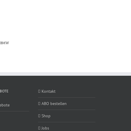
7. BMW
BOTE
Kontakt
ABO bestellen
ebote
Shop
Jobs