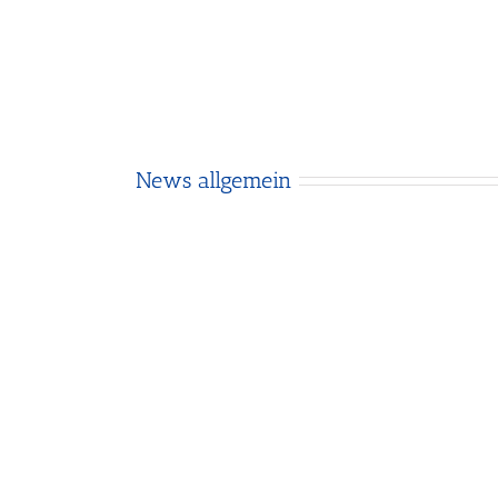
t / Baden-Württemberg
Turniere
News allgemein