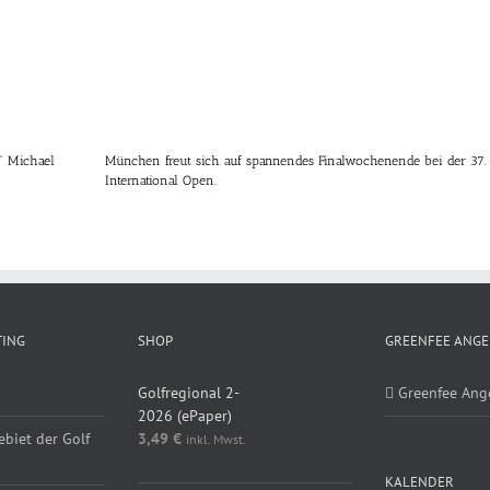
” Michael
München freut sich auf spannendes Finalwochenende bei der 3
International Open.
TING
SHOP
GREENFEE ANGE
Golfregional 2-
Greenfee Ang
2026 (ePaper)
ebiet der Golf
3,49
€
inkl. Mwst.
KALENDER