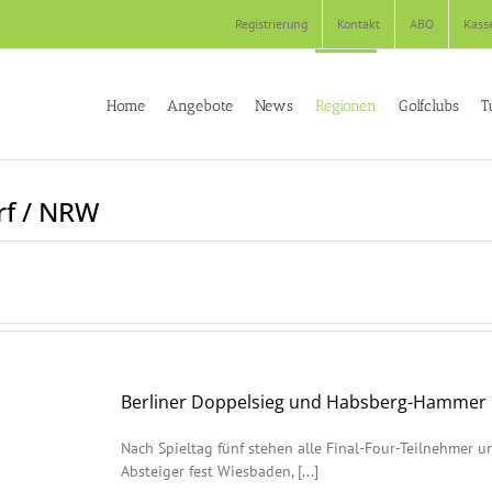
Registrierung
Kontakt
ABO
Kass
Home
Angebote
News
Regionen
Golfclubs
T
rf / NRW
Berliner Doppelsieg und Habsberg-Hammer
Nach Spieltag fünf stehen alle Final-Four-Teilnehmer u
Absteiger fest Wiesbaden, [...]