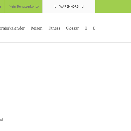
e
Mein Benutzerkonto
WARENKORB
urnierkalender
Reisen
Fitness
Glossar
nd