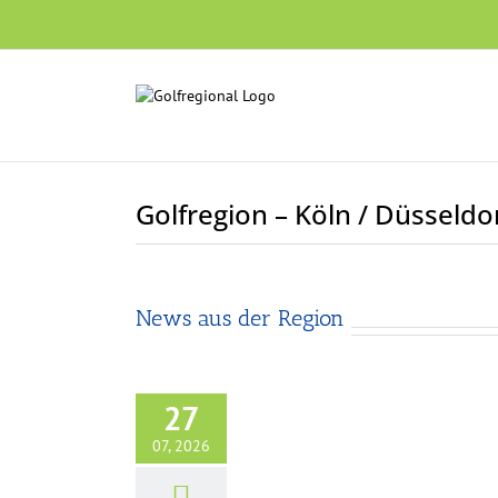
Skip
to
content
Golfregion – Köln / Düsseldo
News aus der Region
27
07, 2026
Doppelsieg und Habsberg-Hammer