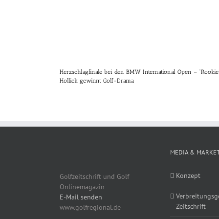
Herzschlagfinale bei den BMW International Open – “Rookie
Hollick gewinnt Golf-Drama
MEDIA & MARKE
Konzept
Golfzeitschrift und Golf
Onlinemagazin
Verbreitungsg
E-Mail senden
Zeitschrift
www.golfregional.de