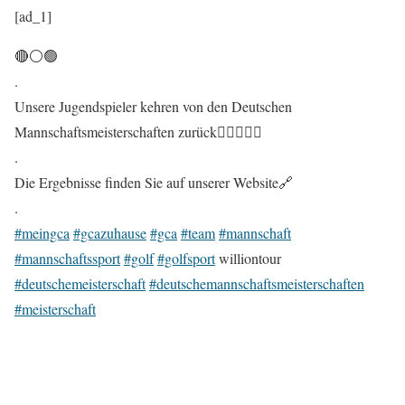
[ad_1]
🔴⚪️🟢
.
Unsere Jugendspieler kehren von den Deutschen
Mannschaftsmeisterschaften zurück🏌🏼‍♂️🏌️‍♀️
.
Die Ergebnisse finden Sie auf unserer Website🔗
.
#meingca
#gcazuhause
#gca
#team
#mannschaft
#mannschaftssport
#golf
#golfsport
williontour
#deutschemeisterschaft
#deutschemannschaftsmeisterschaften
#meisterschaft