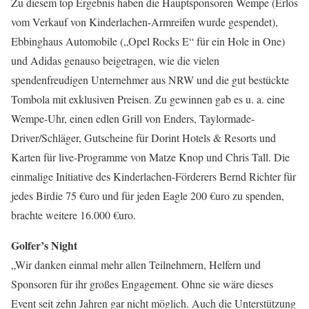
Zu diesem top Ergebnis haben die Hauptsponsoren Wempe (Erlös
vom Verkauf von Kinderlachen-Armreifen wurde gespendet),
Ebbinghaus Automobile („Opel Rocks E“ für ein Hole in One)
und Adidas genauso beigetragen, wie die vielen
spendenfreudigen Unternehmer aus NRW und die gut bestückte
Tombola mit exklusiven Preisen. Zu gewinnen gab es u. a. eine
Wempe-Uhr, einen edlen Grill von Enders, Taylormade-
Driver/Schläger, Gutscheine für Dorint Hotels & Resorts und
Karten für live-Programme von Matze Knop und Chris Tall. Die
einmalige Initiative des Kinderlachen-Förderers Bernd Richter für
jedes Birdie 75 €uro und für jeden Eagle 200 €uro zu spenden,
brachte weitere 16.000 €uro.
Golfer’s Night
„Wir danken einmal mehr allen Teilnehmern, Helfern und
Sponsoren für ihr großes Engagement. Ohne sie wäre dieses
Event seit zehn Jahren gar nicht möglich. Auch die Unterstützung