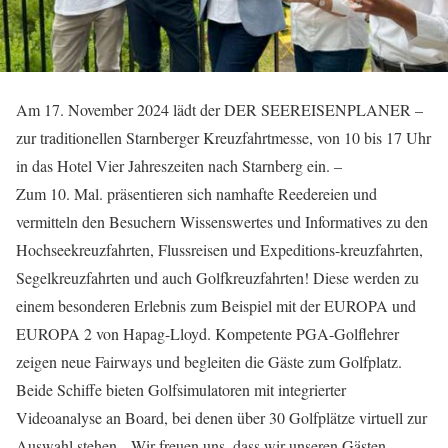
Am 17. November 2024 lädt der DER SEEREISENPLANER –
zur traditionellen Starnberger Kreuzfahrtmesse, von 10 bis 17 Uhr
in das Hotel Vier Jahreszeiten nach Starnberg ein. –
Zum 10. Mal. präsentieren sich namhafte Reedereien und
vermitteln den Besuchern Wissenswertes und Informatives zu den
Hochseekreuzfahrten, Flussreisen und Expeditions-kreuzfahrten,
Segelkreuzfahrten und auch Golfkreuzfahrten! Diese werden zu
einem besonderen Erlebnis zum Beispiel mit der EUROPA und
EUROPA 2 von Hapag-Lloyd. Kompetente PGA-Golflehrer
zeigen neue Fairways und begleiten die Gäste zum Golfplatz.
Beide Schiffe bieten Golfsimulatoren mit integrierter
Videoanalyse an Board, bei denen über 30 Golfplätze virtuell zur
Auswahl stehen. „Wir freuen uns, dass wir unseren Gästen