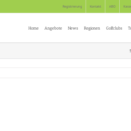
Registrierung
Kontakt
ABO
Kass
Home
Angebote
News
Regionen
Golfclubs
T
S