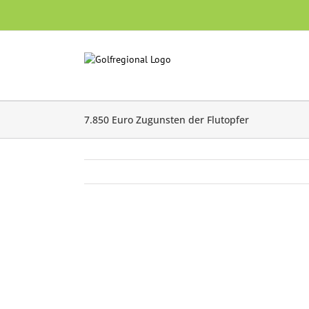
Skip
to
content
7.850 Euro Zugunsten der Flutopfer
Zeige
grösseres
Bild