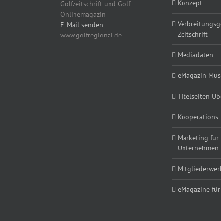
Konzept
Golfzeitschrift und Golf
Onlinemagazin
Verbreitungsg
E-Mail senden
Zeitschrift
www.golfregional.de
Mediadaten
eMagazin Must
Titelseiten Üb
Kooperations-
Marketing für
Unternehmen
Mitgliederwe
eMagazine für