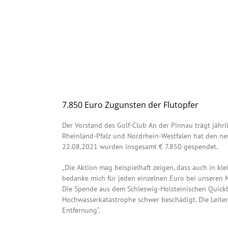
7.850 Euro Zugunsten der Flutopfer
Der Vorstand des Golf-Club An der Pinnau trägt jährli
Rheinland-Pfalz und Nordrhein-Westfalen hat den neu
22.08.2021 wurden insgesamt € 7.850 gespendet.
„Die Aktion mag beispielhaft zeigen, dass auch in kl
bedanke mich für jeden einzelnen Euro bei unseren M
Die Spende aus dem Schleswig-Holsteinischen Quickb
Hochwasserkatastrophe schwer beschädigt. Die Leiter
Entfernung“.