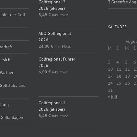
Golfregional 2-
Greenfee Ang
2026 (ePaper)
ebiet der Golf
3,49
€
inkl. Mwst.
KALENDER
ABO Golfregional
2026
Augus
24,00
€
inkl. Mwst.
erheft
M
D
M
D
Golfregional Führer
ersicht
3
4
5
6
2026
10
11
12
1
6,00
€
inkl. Mwst.
Partner
17
18
19
2
24
25
26
2
 Golfclubs und
31
« Juli
Golfregional 1-
rbung
2026 (ePaper)
3,49
€
inkl. Mwst.
 Golfanlagen