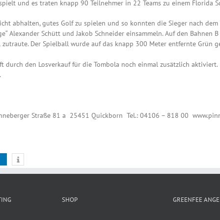
spielt und es traten knapp 90 Teilnehmer in 22 Teams zu einem Florida S
icht abhalten, gutes Golf zu spielen und so konnten die Sieger nach dem
ge“ Alexander Schütt und Jakob Schneider einsammeln. Auf den Bahnen B
 zutraute. Der Spielball wurde auf das knapp 300 Meter entfernte Grün 
t durch den Losverkauf für die Tombola noch einmal zusätzlich aktivier
.
 Pinneberger Straße 81 a 25451 Quickborn Tel.: 04106 – 818 00 www.pin
TING
SHOP
GREENFEE ANGE