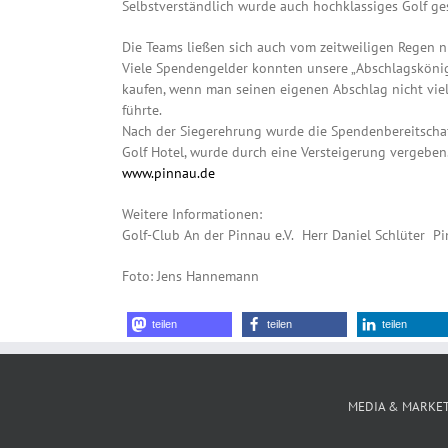
Selbstverständlich wurde auch hochklassiges Golf ge
Die Teams ließen sich auch vom zeitweiligen Regen n
Viele Spendengelder konnten unsere „Abschlagsköni
kaufen, wenn man seinen eigenen Abschlag nicht viel
führte.
Nach der Siegerehrung wurde die Spendenbereitschaf
Golf Hotel, wurde durch eine Versteigerung vergeben
www.pinnau.de
Weitere Informationen:
Golf-Club An der Pinnau e.V. Herr Daniel Schlüter
Foto: Jens Hannemann
teilen
teilen
teilen
MEDIA & MARKE