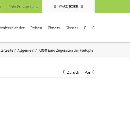
e
Mein Benutzerkonto
WARENKORB
urnierkalender
Reisen
Fitness
Glossar
tartseite
Allgemein
7.850 Euro Zugunsten der Flutopfer
Zurück
Vor