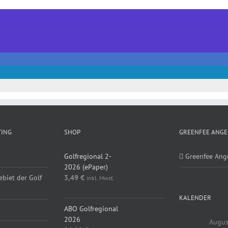
TING
SHOP
GREENFEE ANGE
Golfregional 2-
Greenfee Ang
2026 (ePaper)
ebiet der Golf
3,49
€
inkl. Mwst.
KALENDER
ABO Golfregional
2026
Augus