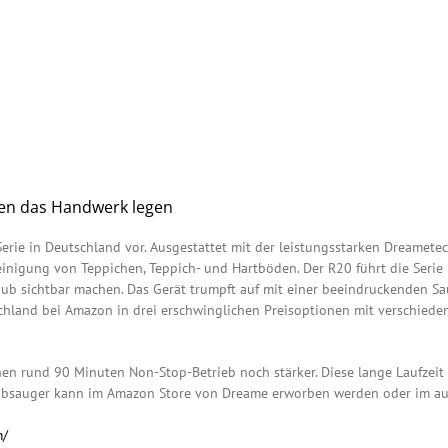
ten das Handwerk legen
Serie in Deutschland vor. Ausgestattet mit der leistungsstarken Dreamete
inigung von Teppichen, Teppich- und Hartböden. Der R20 führt die Serie m
Staub sichtbar machen. Das Gerät trumpft auf mit einer beeindruckenden 
schland bei Amazon in drei erschwinglichen Preisoptionen mit verschiede
en rund 90 Minuten Non-Stop-Betrieb noch stärker. Diese lange Laufzeit
aubsauger kann im Amazon Store von Dreame erworben werden oder im au
m/