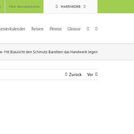
e
Mein Benutzerkonto
WARENKORB
urnierkalender
Reisen
Fitness
Glossar
e- Mit Blaulicht den Schmutz-Banditen das Handwerk legen
Zurück
Vor