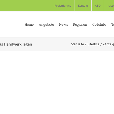
Registrierung
Kontakt
ABO
Kass
Home
Angebote
News
Regionen
Golfclubs
T
das Handwerk legen
Startseite
Lifestyle
-Anzeig