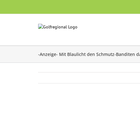
Skip
to
content
-Anzeige- Mit Blaulicht den Schmutz-Banditen 
Zeige
grösseres
Bild