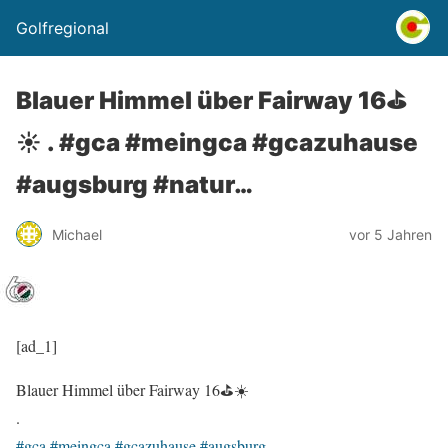
Golfregional
Blauer Himmel über Fairway 16⛳️
☀️ . #gca #meingca #gcazuhause
#augsburg #natur…
Michael
vor 5 Jahren
[ad_1]
Blauer Himmel über Fairway 16⛳️☀️
.
#gca
#meingca
#gcazuhause
#augsburg