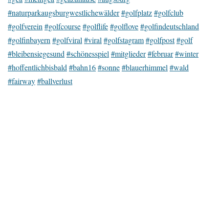
#naturparkaugsburgwestlichewälder
#golfplatz
#golfclub
#golfverein
#golfcourse
#golflife
#golflove
#golfindeutschland
#golfinbayern
#golfviral
#viral
#golfstagram
#golfpost
#golf
#bleibensiegesund
#schönesspiel
#mitglieder
#februar
#winter
#hoffentlichbisbald
#bahn16
#sonne
#blauerhimmel
#wald
#fairway
#ballverlust