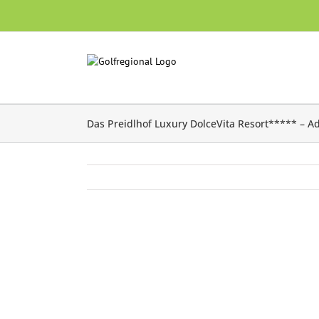
Skip
to
content
Das Preidlhof Luxury DolceVita Resort***** – Ad
Zeige
grösseres
Bild