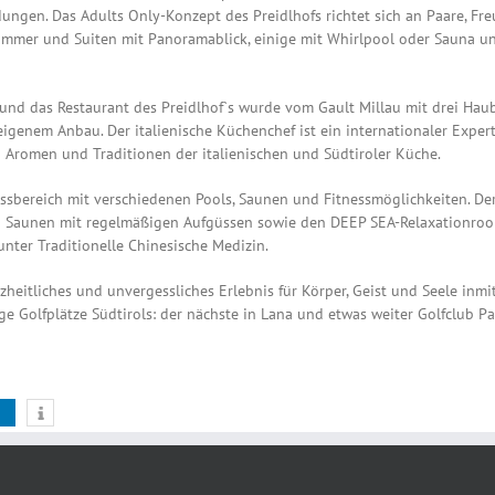
n. Das Adults Only-Konzept des Preidlhofs richtet sich an Paare, Freu
Zimmer und Suiten mit Panoramablick, einige mit Whirlpool oder Sauna un
s und das Restaurant des Preidlhof`s wurde vom Gault Millau mit drei Ha
 eigenem Anbau. Der italienische Küchenchef ist ein internationaler Expe
 Aromen und Traditionen der italienischen und Südtiroler Küche.
ssbereich mit verschiedenen Pools, Saunen und Fitnessmöglichkeiten. Der
 Saunen mit regelmäßigen Aufgüssen sowie den DEEP SEA-Relaxationroom.
ter Traditionelle Chinesische Medizin.
zheitliches und unvergessliches Erlebnis für Körper, Geist und Seele inmi
ige Golfplätze Südtirols: der nächste in Lana und etwas weiter Golfclub P