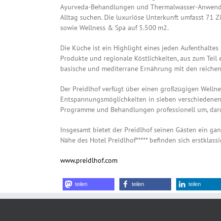
Ayurveda-Behandlungen und Thermalwasser-Anwendunge
Alltag suchen. Die luxuriöse Unterkunft umfasst 71 
sowie Wellness & Spa auf 5.500 m2.
Die Küche ist ein Highlight eines jeden Aufenthalte
Produkte und regionale Köstlichkeiten, aus zum Teil
basische und mediterrane Ernährung mit den reichen
Der Preidlhof verfügt über einen großzügigen Wellne
Entspannungsmöglichkeiten in sieben verschiedenen
Programme und Behandlungen professionell um, darun
Insgesamt bietet der Preidlhof seinen Gästen ein gan
Nähe des Hotel Preidlhof***** befinden sich erstklass
www.preidlhof.com
teilen
teilen
teilen