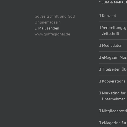
MEDIA & MARKE
Konzept
Golfzeitschrift und Golf
Onlinemagazin
Verbreitungsg
E-Mail senden
Zeitschrift
www.golfregional.de
Mediadaten
eMagazin Must
Titelseiten Üb
Kooperations-
Marketing für
Unternehmen
Mitgliederwe
eMagazine für