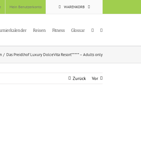
e
Mein Benutzerkonto
WARENKORB
urnierkalender
Reisen
Fitness
Glossar
en
Das Preidlhof Luxury DolceVita Resort***** – Adults only
Zurück
Vor