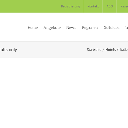
Registrierung
Kontakt
ABO
Kass
Home
Angebote
News
Regionen
Golfclubs
T
ults only
Startseite
Hotels
Itali