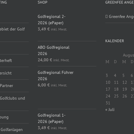
TING
SHOP
GREENFEE ANGE
Golfregional 2-
Greenfee Ang
2026 (ePaper)
ebiet der Golf
3,49
€
inkl. Mwst.
KALENDER
ABO Golfregional
2026
Augus
24,00
€
inkl. Mwst.
erheft
M
D
M
D
Golfregional Führer
ersicht
3
4
5
6
2026
10
11
12
1
6,00
€
inkl. Mwst.
Partner
17
18
19
2
24
25
26
2
 Golfclubs und
31
« Juli
Golfregional 1-
rbung
2026 (ePaper)
3,49
€
inkl. Mwst.
 Golfanlagen