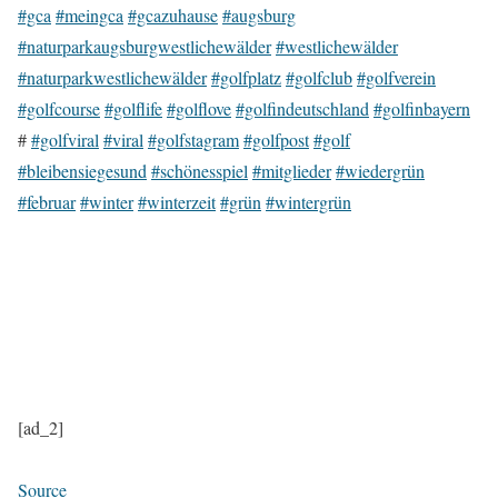
#gca
#meingca
#gcazuhause
#augsburg
#naturparkaugsburgwestlichewälder
#westlichewälder
#naturparkwestlichewälder
#golfplatz
#golfclub
#golfverein
#golfcourse
#golflife
#golflove
#golfindeutschland
#golfinbayern
#
#golfviral
#viral
#golfstagram
#golfpost
#golf
#bleibensiegesund
#schönesspiel
#mitglieder
#wiedergrün
#februar
#winter
#winterzeit
#grün
#wintergrün
[ad_2]
Source