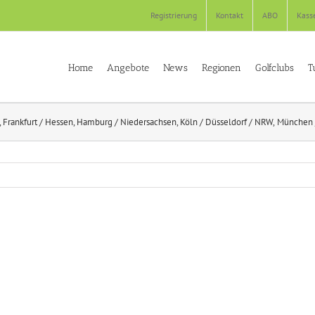
Registrierung
Kontakt
ABO
Kass
Home
Angebote
News
Regionen
Golfclubs
T
Frankfurt / Hessen
Hamburg / Niedersachsen
Köln / Düsseldorf / NRW
München 