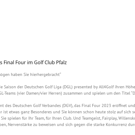
 Final Four im Golf Club Pfalz
rmögen haben Sie hierhergebracht“
ie Saison der Deutschen Golf Liga (DGL) presented by All4Golf ihren Höh
L-Teams (vier Damen/vier Herren) zusammen und spielen um den Titel “D
ent des Deutschen Golf Verbandes (DGV), das Final Four 2023 eröffnet u
ur ist etwas ganz Besonderes und Sie können schon heute stolz auf sich se
 Sie spielen für Ihr Team, für Ihren Club. Und Teamgeist, Fairplay, Wille
 geben, Nervenstärke zu beweisen und sich gegen die starke Konkurrenz dur