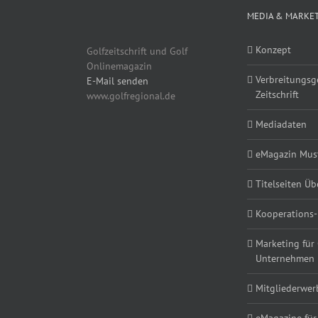
MEDIA & MARKE
Konzept
Golfzeitschrift und Golf
Onlinemagazin
Verbreitungsg
E-Mail senden
Zeitschrift
www.golfregional.de
Mediadaten
eMagazin Must
Titelseiten Üb
Kooperations-
Marketing für
Unternehmen
Mitgliederwe
eMagazine für