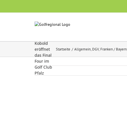
Skip
to
content
DGV-
Präsident
Claus M.
Kobold
eröffnet
Startseite
Allgemein
DGV
Franken / Bayern
das Final
Four im
Golf Club
Pfalz
Zeige
grösseres
Bild