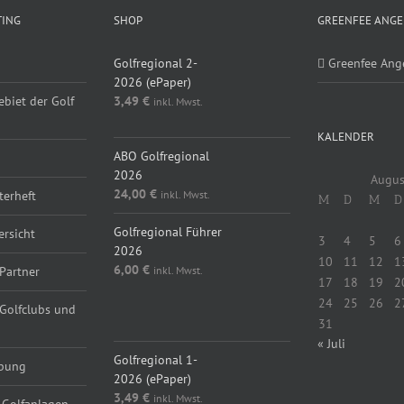
TING
SHOP
GREENFEE ANGE
Golfregional 2-
Greenfee Ang
2026 (ePaper)
ebiet der Golf
3,49
€
inkl. Mwst.
KALENDER
ABO Golfregional
2026
Augus
24,00
€
inkl. Mwst.
erheft
M
D
M
D
Golfregional Führer
ersicht
3
4
5
6
2026
10
11
12
1
6,00
€
inkl. Mwst.
Partner
17
18
19
2
24
25
26
2
 Golfclubs und
31
« Juli
Golfregional 1-
rbung
2026 (ePaper)
3,49
€
inkl. Mwst.
 Golfanlagen