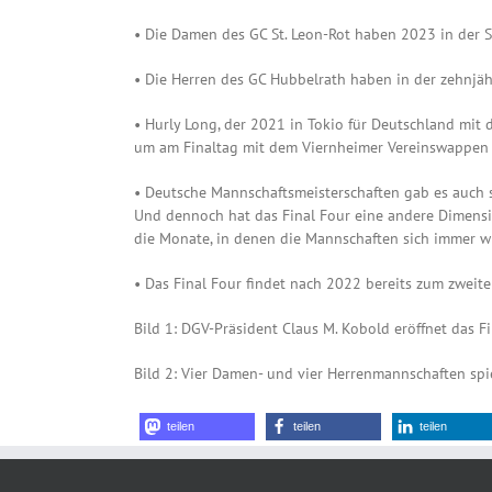
• Die Damen des GC St. Leon-Rot haben 2023 in der S
• Die Herren des GC Hubbelrath haben in der zehnjäh
• Hurly Long, der 2021 in Tokio für Deutschland mit
um am Finaltag mit dem Viernheimer Vereinswappen a
• Deutsche Mannschaftsmeisterschaften gab es auch s
Und dennoch hat das Final Four eine andere Dimension
die Monate, in denen die Mannschaften sich immer w
• Das Final Four findet nach 2022 bereits zum zweiten
Bild 1: DGV-Präsident Claus M. Kobold eröffnet das F
Bild 2: Vier Damen- und vier Herrenmannschaften spie
teilen
teilen
teilen