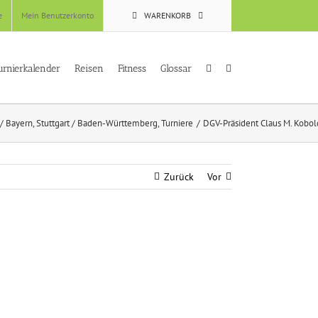
e
Mein Benutzerkonto
WARENKORB
urnierkalender
Reisen
Fitness
Glossar
/ Bayern
Stuttgart / Baden-Württemberg
Turniere
DGV-Präsident Claus M. Kobold
Zurück
Vor