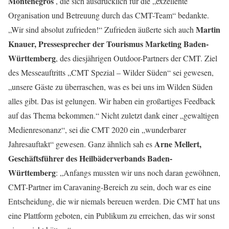
Montenegros
, die sich ausdrücklich für die „exzellente
Organisation und Betreuung durch das CMT-Team“ bedankte.
Martin
„Wir sind absolut zufrieden!“ Zufrieden äußerte sich auch
Knauer, Pressesprecher der Tourismus Marketing Baden-
Württemberg
, des diesjährigen Outdoor-Partners der CMT. Ziel
des Messeauftritts „CMT Spezial – Wilder Süden“ sei gewesen,
„unsere Gäste zu überraschen, was es bei uns im Wilden Süden
alles gibt. Das ist gelungen. Wir haben ein großartiges Feedback
auf das Thema bekommen.“ Nicht zuletzt dank einer „gewaltigen
Medienresonanz“, sei die CMT 2020 ein „wunderbarer
Arne Mellert,
Jahresauftakt“ gewesen. Ganz ähnlich sah es
Geschäftsführer des Heilbäderverbands Baden-
Württemberg
: „Anfangs mussten wir uns noch daran gewöhnen,
CMT-Partner im Caravaning-Bereich zu sein, doch war es eine
Entscheidung, die wir niemals bereuen werden. Die CMT hat uns
eine Plattform geboten, ein Publikum zu erreichen, das wir sonst