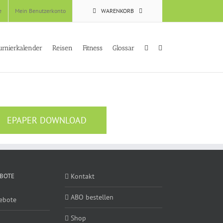
e
Mein Benutzerkonto
WARENKORB
urnierkalender
Reisen
Fitness
Glossar
EPAPER DOWNLOAD
BOTE
Kontakt
ABO bestellen
ebote
Shop