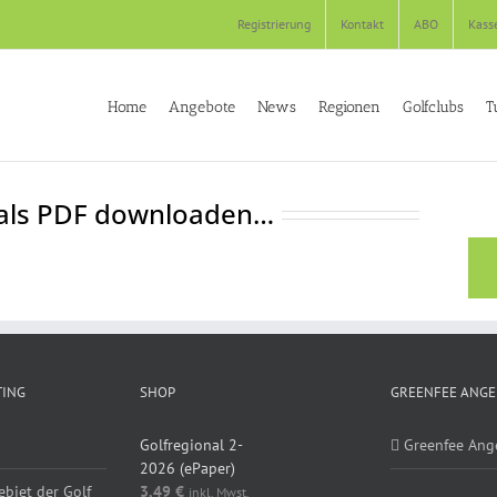
Registrierung
Kontakt
ABO
Kass
Home
Angebote
News
Regionen
Golfclubs
T
 als PDF downloaden…
TING
SHOP
GREENFEE ANGE
Golfregional 2-
Greenfee Ang
2026 (ePaper)
ebiet der Golf
3,49
€
inkl. Mwst.