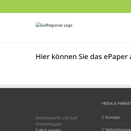
Skip
to
content
Hier können Sie das ePaper
MEDIA & MARKE
Konzept
Golfzeitschrift und Golf
Onlinemagazin
Verbreitungsg
E-Mail senden