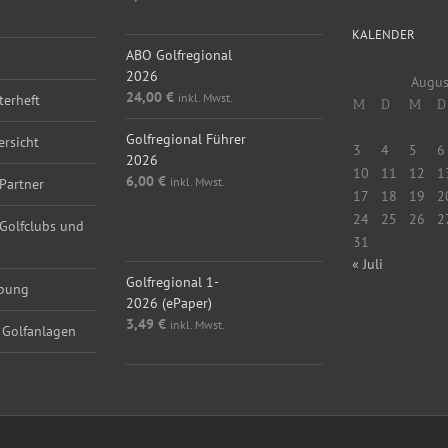
KALENDER
ABO Golfregional
2026
Augus
24,00
€
inkl. Mwst.
erheft
M
D
M
D
Golfregional Führer
ersicht
3
4
5
6
2026
10
11
12
1
6,00
€
inkl. Mwst.
Partner
17
18
19
2
24
25
26
2
 Golfclubs und
31
« Juli
Golfregional 1-
rbung
2026 (ePaper)
3,49
€
inkl. Mwst.
 Golfanlagen