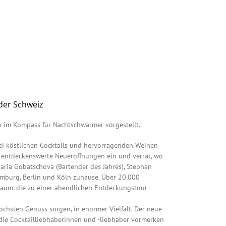
der Schweiz
 im Kompass für Nachtschwärmer vorgestellt.
bei köstlichen Cocktails und hervorragenden Weinen
d entdeckenswerte Neueröffnungen ein und verrät, wo
aria Gobatschova (Bartender des Jahres), Stephan
amburg, Berlin und Köln zuhause. Über 20.000
aum, die zu einer abendlichen Entdeckungstour
öchsten Genuss sorgen, in enormer Vielfalt. Der neue
 die Cocktailliebhaberinnen und -liebhaber vormerken