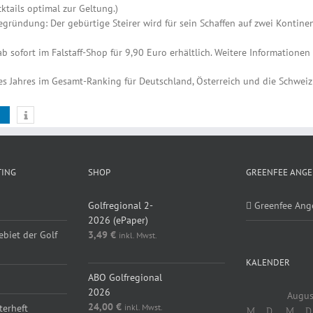
ktails optimal zur Geltung.)
egründung: Der gebürtige Steirer wird für sein Schaffen auf zwei Kontine
b sofort im Falstaff-Shop für 9,90 Euro erhältlich. Weitere Informationen 
es Jahres im Gesamt-Ranking für Deutschland, Österreich und die Schweiz 
TING
SHOP
GREENFEE ANGE
Golfregional 2-
Greenfee Ang
2026 (ePaper)
ebiet der Golf
3,49
€
inkl. Mwst.
KALENDER
ABO Golfregional
2026
Augus
24,00
€
inkl. Mwst.
erheft
M
D
M
D