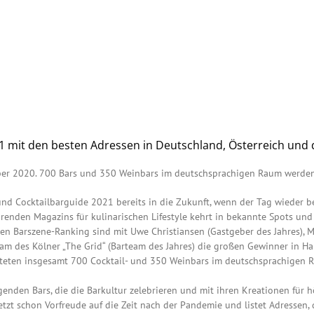
21 mit den besten Adressen in Deutschland, Österreich und 
mber 2020. 700 Bars und 350 Weinbars im deutschsprachigen Raum werden
- und Cocktailbarguide 2021 bereits in die Zukunft, wenn der Tag wieder 
renden Magazins für kulinarischen Lifestyle kehrt in bekannte Spots un
en Barszene-Ranking sind mit Uwe Christiansen (Gastgeber des Jahres), M
eam des Kölner „The Grid“ (Barteam des Jahres) die großen Gewinner in H
teten insgesamt 700 Cocktail- und 350 Weinbars im deutschsprachigen R
genden Bars, die die Barkultur zelebrieren und mit ihren Kreationen für h
etzt schon Vorfreude auf die Zeit nach der Pandemie und listet Adressen,