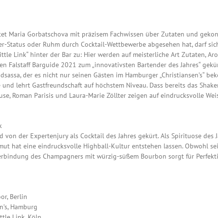
reitet Maria Gorbatschova mit präzisem Fachwissen über Zutaten und gek
der-Status oder Ruhm durch Cocktail-Wettbewerbe abgesehen hat, darf sich
Little Link“ hinter der Bar zu: Hier werden auf meisterliche Art Zutaten,
en Falstaff Barguide 2021 zum „innovativsten Bartender des Jahres“ gekür
dsassa, der es nicht nur seinen Gästen im Hamburger „Christiansen’s“ be
e und lehrt Gastfreundschaft auf höchstem Niveau. Dass bereits das Shak
use, Roman Parisis und Laura-Marie Zöllter zeigen auf eindrucksvolle Weis
k
 von der Expertenjury als Cocktail des Jahres gekürt. Als Spirituose des J
ermut hat eine eindrucksvolle Highball-Kultur entstehen lassen. Obwohl s
erbindung des Champagners mit würzig-süßem Bourbon sorgt für Perfektio
or, Berlin
en’s, Hamburg
ttle Link, Köln