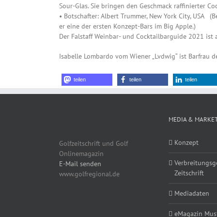
Sour-Glas. Sie bringen den Geschmack raffinierter Coc
• Botschafter: Albert Trummer, New York City, USA (B
er eine der ersten Konzept-Bars im Big Apple.)
Der Falstaff Weinbar- und Cocktailbarguide 2021 ist a
Isabelle Lombardo vom Wiener „Lvdwig“ ist Barfrau d
teilen
teilen
teilen
MEDIA & MARKE
Konzept
Golfzeitschrift und Golf
Onlinemagazin
Verbreitungsg
E-Mail senden
Zeitschrift
www.golfregional.de
Mediadaten
eMagazin Must