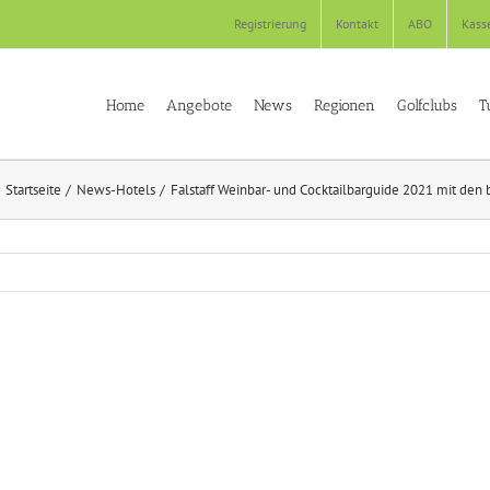
Registrierung
Kontakt
ABO
Kass
Home
Angebote
News
Regionen
Golfclubs
T
Startseite
News-Hotels
Falstaff Weinbar- und Cocktailbarguide 2021 mit den