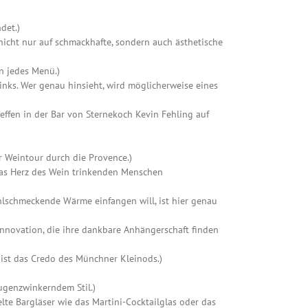
det.)
nicht nur auf schmackhafte, sondern auch ästhetische
n jedes Menü.)
inks. Wer genau hinsieht, wird möglicherweise eines
ffen in der Bar von Sternekoch Kevin Fehling auf
r Weintour durch die Provence.)
 das Herz des Wein trinkenden Menschen
hlschmeckende Wärme einfangen will, ist hier genau
Innovation, die ihre dankbare Anhängerschaft finden
ist das Credo des Münchner Kleinods.)
augenzwinkerndem Stil.)
elte Bargläser wie das Martini-Cocktailglas oder das