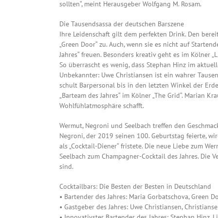
sollten“, meint Herausgeber Wolfgang M. Rosam.
Die Tausendsassa der deutschen Barszene
Ihre Leidenschaft gilt dem perfekten Drink. Den be
„Green Door“ zu. Auch, wenn sie es nicht auf Starten
Jahres“ freuen. Besonders kreativ geht es im Kölner „
So überrascht es wenig, dass Stephan Hinz im aktuell
Unbekannter: Uwe Christiansen ist ein wahrer Tausen
schult Barpersonal bis in den letzten Winkel der Erd
„Barteam des Jahres“ im Kölner „The Grid“. Marian Kra
Wohlfühlatmosphäre schafft.
Wermut, Negroni und Seelbach treffen den Geschmac
Negroni, der 2019 seinen 100. Geburtstag feierte, wird
als „Cocktail-Diener“ fristete. Die neue Liebe zum W
Seelbach zum Champagner-Cocktail des Jahres. Die V
sind.
Cocktailbars: Die Besten der Besten in Deutschland
• Bartender des Jahres: Maria Gorbatschova, Green Do
• Gastgeber des Jahres: Uwe Christiansen, Christians
• Innovativster Bartender des Jahres: Stephan Hinz, Li