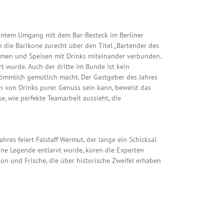
onntem Umgang mit dem Bar-Besteck im Berliner
 die Barikone zurecht über den Titel „Bartender des
 Aromen und Speisen mit Drinks miteinander verbunden.
t wurde. Auch der dritte im Bunde ist kein
kömmlich gemütlich macht. Der Gastgeber des Jahres
en von Drinks purer Genuss sein kann, beweist das
e, wie perfekte Teamarbeit aussieht, die
ahres feiert Falstaff Wermut, der lange ein Schicksal
eine Legende entlarvt wurde, küren die Experten
n und Frische, die über historische Zweifel erhaben