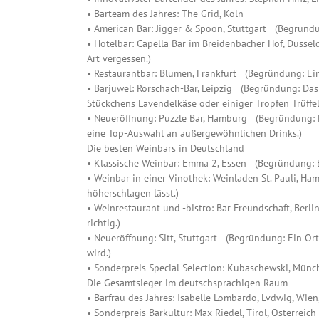
• Barteam des Jahres: The Grid, Köln
• American Bar: Jigger & Spoon, Stuttgart (Begründun
• Hotelbar: Capella Bar im Breidenbacher Hof, Düsse
Art vergessen.)
• Restaurantbar: Blumen, Frankfurt (Begründung: Ein
• Barjuwel: Rorschach-Bar, Leipzig (Begründung: Das
Stückchens Lavendelkäse oder einiger Tropfen Trüffel
• Neueröffnung: Puzzle Bar, Hamburg (Begründung: Ho
eine Top-Auswahl an außergewöhnlichen Drinks.)
Die besten Weinbars in Deutschland
• Klassische Weinbar: Emma 2, Essen (Begründung: Ei
• Weinbar in einer Vinothek: Weinladen St. Pauli, H
höherschlagen lässt.)
• Weinrestaurant und -bistro: Bar Freundschaft, Ber
richtig.)
• Neueröffnung: Sitt, Stuttgart (Begründung: Ein Or
wird.)
• Sonderpreis Special Selection: Kubaschewski, Mün
Die Gesamtsieger im deutschsprachigen Raum
• Barfrau des Jahres: Isabelle Lombardo, Lvdwig, Wi
• Sonderpreis Barkultur: Max Riedel, Tirol, Österreic