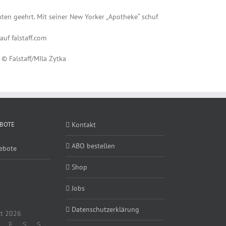
nten geehrt. Mit seiner New Yorker „Apotheke“ schuf
auf falstaff.com
© Falstaff/MIla Zytka
BOTE
Kontakt
ABO bestellen
ebote
Shop
Jobs
Datenschutzerklärung
t 2026
F
S
S