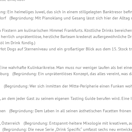
g: Ein heimeliges Juwel, das sich in einem stillgelegten Banktresor befin
ldorf (Begründung: Mit Pianoklang und Gesang lässt sich hier der Alltag 
 Fixstern am kulinarischen Himmel Frankfurts. Köstliche Drinks bereicher
 herrlich unprätentiöse, herzliche Barteam kredenzt außergewöhnliche Dr
öl im Drink fündig.)
t Dogs auf Sterneniveau und ein großartiger Blick aus dem 15. Stock tre
ne wahrhafte Kulinkarikreise. Man muss nur weniger laufen als bei eine
amburg (Begründung: Ein unprätentiöses Konzept, das alles vereint, was
lin (Begründung: Wer sich inmitten der Mitte-Peripherie einen Funken wo
t, an dem jeder Gast zu seinem eigenen Tasting Guide berufen wird. Eine 
chen (Begründung: Dem Leben in all seinen ästhetischen Facetten frönen 
en, Österreich (Begründung: Entspannt-heitere Mixologie mit kreativem, 
h (Begründung: Die neue Serie „Drink Specific“ umfasst sechs neu entwick