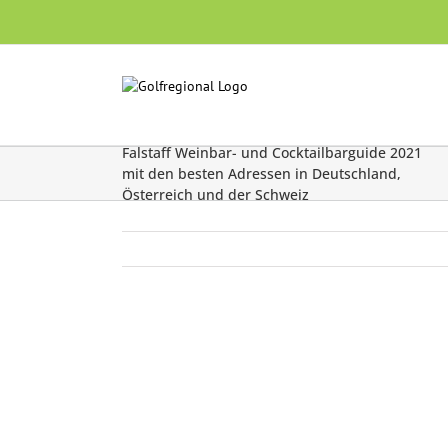
Skip
to
content
Falstaff Weinbar- und Cocktailbarguide 2021
mit den besten Adressen in Deutschland,
Österreich und der Schweiz
Zeige
grösseres
Bild