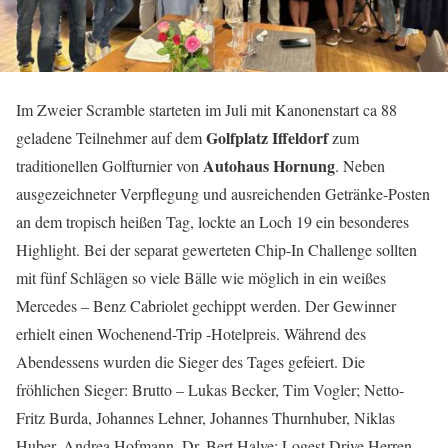
Im Zweier Scramble starteten im Juli mit Kanonenstart ca 88
Golfplatz Iffeldorf
geladene Teilnehmer auf dem
zum
Autohaus Hornung
traditionellen Golfturnier von
. Neben
ausgezeichneter Verpflegung und ausreichenden Getränke-Posten
an dem tropisch heißen Tag, lockte an Loch 19 ein besonderes
Highlight. Bei der separat gewerteten Chip-In Challenge sollten
mit fünf Schlägen so viele Bälle wie möglich in ein weißes
Mercedes – Benz Cabriolet gechippt werden. Der Gewinner
erhielt einen Wochenend-Trip -Hotelpreis. Während des
Abendessens wurden die Sieger des Tages gefeiert. Die
fröhlichen Sieger: Brutto – Lukas Becker, Tim Vogler; Netto-
Fritz Burda, Johannes Lehner, Johannes Thurnhuber, Niklas
Huber, Andrea Hofmann, Dr. Bert Halve; Logest Drive Herren,