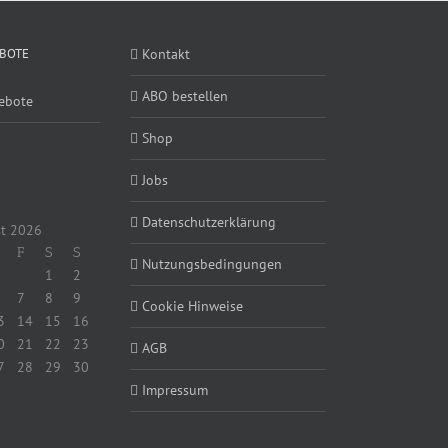
BOTE
Kontakt
ABO bestellen
ebote
Shop
Jobs
Datenschutzerklärung
t 2026
F
S
S
Nutzungsbedingungen
1
2
7
8
9
Cookie Hinweise
3
14
15
16
0
21
22
23
AGB
7
28
29
30
Impressum