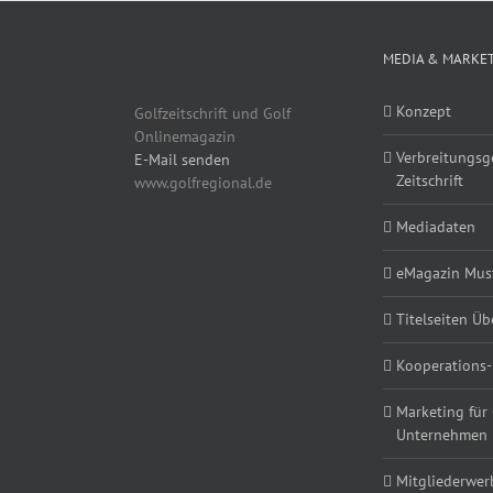
MEDIA & MARKE
Konzept
Golfzeitschrift und Golf
Onlinemagazin
Verbreitungsg
E-Mail senden
Zeitschrift
www.golfregional.de
Mediadaten
eMagazin Must
Titelseiten Üb
Kooperations-
Marketing für
Unternehmen
Mitgliederwe