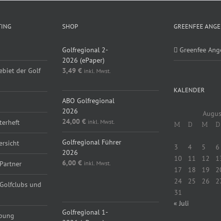
TING
SHOP
GREENFEE ANGE
Golfregional 2-
Greenfee Ang
2026 (ePaper)
ebiet der Golf
3,49
€
inkl. Mwst.
KALENDER
ABO Golfregional
2026
Augus
24,00
€
inkl. Mwst.
erheft
M
D
M
D
Golfregional Führer
ersicht
3
4
5
6
2026
10
11
12
1
6,00
€
inkl. Mwst.
Partner
17
18
19
2
24
25
26
2
 Golfclubs und
31
« Juli
Golfregional 1-
rbung