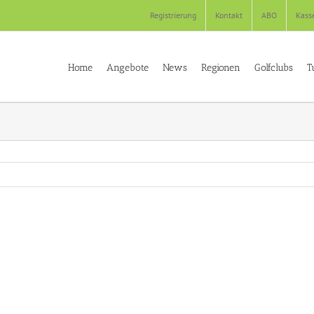
Registrierung
Kontakt
ABO
Kass
Home
Angebote
News
Regionen
Golfclubs
T