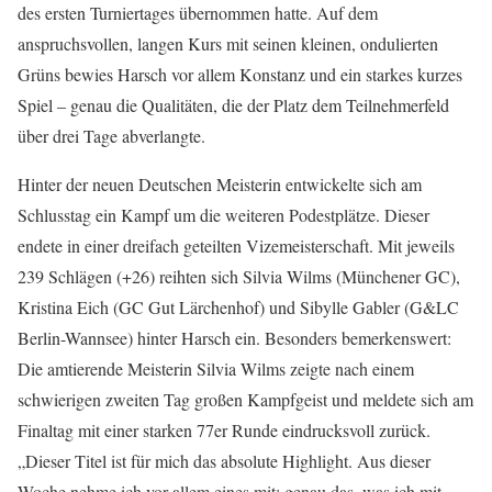
des ersten Turniertages übernommen hatte. Auf dem
anspruchsvollen, langen Kurs mit seinen kleinen, ondulierten
Grüns bewies Harsch vor allem Konstanz und ein starkes kurzes
Spiel – genau die Qualitäten, die der Platz dem Teilnehmerfeld
über drei Tage abverlangte.
Hinter der neuen Deutschen Meisterin entwickelte sich am
Schlusstag ein Kampf um die weiteren Podestplätze. Dieser
endete in einer dreifach geteilten Vizemeisterschaft. Mit jeweils
239 Schlägen (+26) reihten sich Silvia Wilms (Münchener GC),
Kristina Eich (GC Gut Lärchenhof) und Sibylle Gabler (G&LC
Berlin-Wannsee) hinter Harsch ein. Besonders bemerkenswert:
Die amtierende Meisterin Silvia Wilms zeigte nach einem
schwierigen zweiten Tag großen Kampfgeist und meldete sich am
Finaltag mit einer starken 77er Runde eindrucksvoll zurück.
„Dieser Titel ist für mich das absolute Highlight. Aus dieser
Woche nehme ich vor allem eines mit: genau das, was ich mit