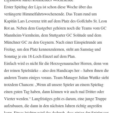
Erster Spieltag der Liga ist schon diese Woche über das
verlängerte Himmelfahrtswochenende. Das Team rund um
Kapitän Lars Leverenz tritt auf dem Platz des Golfclubs St. Leon
Rot an. Neben dem Gastgeber gehören noch die Teams vom GC
Mannheim-Viernheim, dem Stuttgarter GC Solitude und dem
Münchner GC zu den Gegnern. Nach einer Einspielrunde am
Freitag, um den Platz kennenzulernen, steht am Samstag und
Sonntag je ein 18-Loch-Einzel auf dem Plan.
Einfach wird es nicht für die Herzogenauracher Herren, denn von
der reinen Spielstärke – also den Handicaps her – haben ihnen die
anderen Teams einiges voraus. Team-Manager Julian Wuttke sieht
trotzdem Chancen: „Wenn all unsere Spieler an einem Spieltag
einen guten Tag haben, dann können wir auch mal Dritter oder
Vierter werden.“ Langfristiges geht es darum, eine junge Truppe
aufzubauen, die dann in den nächsten Jahren richtig angreifen
kann. Etwas leichter wird das dadurch, dass einige der Spieler vor