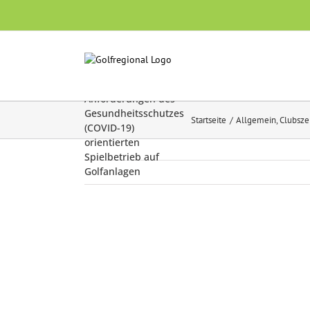
Skip
to
content
Leitlinien für einen
an den
Anforderungen des
Gesundheitsschutzes
Startseite
Allgemein
Clubsz
(COVID-19)
orientierten
Spielbetrieb auf
Golfanlagen
Zeige
grösseres
Bild