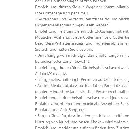
oder die Übungsanlagen nutzen können.
Empfehlung: Nutzen Sie alle Wege der Kommunikation,
Ihre Homepage und per Email.
· Golferinnen und Golfer sollten frühzeitig und blic
Hygienemaßnahmen hingewiesen werden.
Empfehlung: Fertigen Sie ein Schild/Aushang mit en
Möglicher Aushang: „Liebe Golferinnen und Golfer, be
besondere Verhaltensregeln und Hygienemaßnahmen z
Sie sich und halten Sie diese ein.“
· Unabhängig von nachfolgenden Empfehlungen im Ein
Bereichen oder Zonen bewährt.
Empfehlung: Nutzen Sie dafür beispielsweise rotwei
Anfahrt/Parkplatz:
· Fahrgemeinschaften mit Personen außerhalb des e
· Achten Sie darauf, dass auch auf dem Parkplatz aus
um den Mindestabstand zwischen Personen einhalte
Empfehlung: Parken beispielsweise nur auf jedem zwe
Einfahrt kontrollieren und maximale Anzahl der Fahr
Empfang und Golf-Shop, etc.:
· Sorgen Sie dafür, dass in allen geschlossenen Räu
Nutzung von Mund-und Nasen-Masken wird zudem e
Empfehlung: Markierung auf dem Boden, bzw. Zutritt