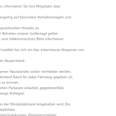
 informieren Sie ihre Mitglieder über
kfangartig auf besondere Verhaltensregeln und
tsprechendem Hinweis an.
i Betreten unserer Golfanlage gelten
um Infektionsschutz. Bitte informieren
zelfall hat sich ein klar erkennbares Absperren von
ßes Absperrband.
igenen Hausstandes sollen vermieden werden.
reichend Raum für jedes Fahrzeug gegeben ist,
n zu können.
iten Parkplatz erlauben, gegebenenfalls
zeuge festlegen.
men der Mindestabstand eingehalten wird. Die
mpfohlen.
sbeschränkungen, Plexiglasscheiben