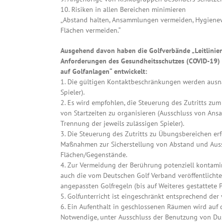
10. Risiken in allen Bereichen minimieren
„Abstand halten, Ansammlungen vermeiden, Hygienevo
Flächen vermeiden.“
Ausgehend davon haben die Golfverbände „Leitlinien
Anforderungen des Gesundheitsschutzes (COVID-19) o
auf Golfanlagen“ entwickelt:
1. Die gültigen Kontaktbeschränkungen werden ausn
Spieler).
2. Es wird empfohlen, die Steuerung des Zutritts zum
von Startzeiten zu organisieren (Ausschluss von An
Trennung der jeweils zulässigen Spieler).
3. Die Steuerung des Zutritts zu Übungsbereichen er
Maßnahmen zur Sicherstellung von Abstand und Aussc
Flächen/Gegenstände.
4. Zur Vermeidung der Berührung potenziell kontam
auch die vom Deutschen Golf Verband veröffentlichte
angepassten Golfregeln (bis auf Weiteres gestattete 
5. Golfunterricht ist eingeschränkt entsprechend de
6. Ein Aufenthalt in geschlossenen Räumen wird auf
Notwendige, unter Ausschluss der Benutzung von Du