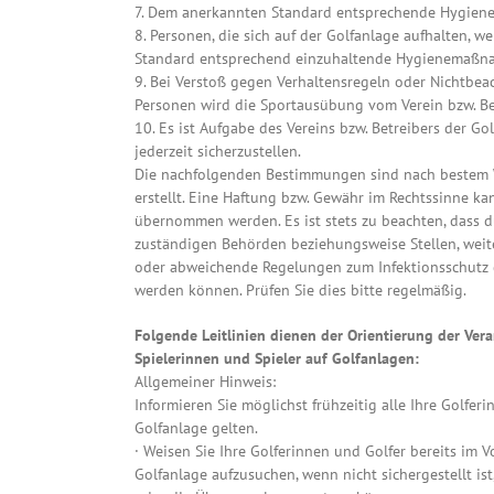
7. Dem anerkannten Standard entsprechende Hygie
8. Personen, die sich auf der Golfanlage aufhalten, 
Standard entsprechend einzuhaltende Hygienemaßna
9. Bei Verstoß gegen Verhaltensregeln oder Nichtb
Personen wird die Sportausübung vom Verein bzw. Be
10. Es ist Aufgabe des Vereins bzw. Betreibers der G
jederzeit sicherzustellen.
Die nachfolgenden Bestimmungen sind nach bestem
erstellt. Eine Haftung bzw. Gewähr im Rechtssinne ka
übernommen werden. Es ist stets zu beachten, dass d
zuständigen Behörden beziehungsweise Stellen, wei
oder abweichende Regelungen zum Infektionsschutz 
werden können. Prüfen Sie dies bitte regelmäßig.
Folgende Leitlinien dienen der Orientierung der Ver
Spielerinnen und Spieler auf Golfanlagen:
Allgemeiner Hinweis:
Informieren Sie möglichst frühzeitig alle Ihre Golfer
Golfanlage gelten.
· Weisen Sie Ihre Golferinnen und Golfer bereits im Vor
Golfanlage aufzusuchen, wenn nicht sichergestellt is