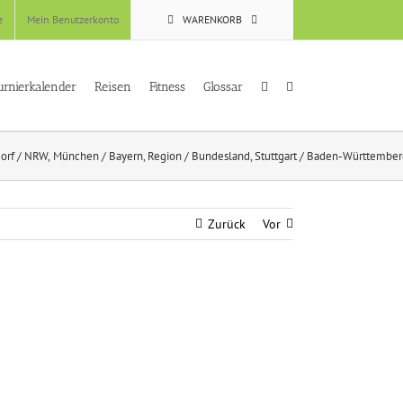
e
Mein Benutzerkonto
WARENKORB
urnierkalender
Reisen
Fitness
Glossar
dorf / NRW
München / Bayern
Region / Bundesland
Stuttgart / Baden-Württembe
Zurück
Vor