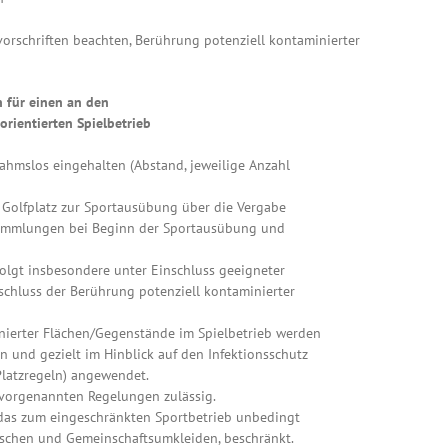
rschriften beachten, Berührung potenziell kontaminierter
 für einen an den
rientierten Spielbetrieb
ahmslos eingehalten (Abstand, jeweilige Anzahl
 Golfplatz zur Sportausübung über die Vergabe
sammlungen bei Beginn der Sportausübung und
folgt insbesondere unter Einschluss geeigneter
hluss der Berührung potenziell kontaminierter
inierter Flächen/Gegenstände im Spielbetrieb werden
n und gezielt im Hinblick auf den Infektionsschutz
Platzregeln) angewendet.
r vorgenannten Regelungen zulässig.
 das zum eingeschränkten Sportbetrieb unbedingt
schen und Gemeinschaftsumkleiden, beschränkt.