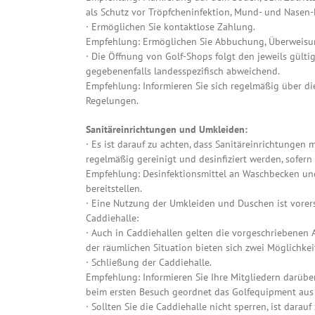
als Schutz vor Tröpfcheninfektion, Mund- und Nasen-
· Ermöglichen Sie kontaktlose Zahlung.
Empfehlung: Ermöglichen Sie Abbuchung, Überweisun
· Die Öffnung von Golf-Shops folgt den jeweils gülti
gegebenenfalls landesspezifisch abweichend.
Empfehlung: Informieren Sie sich regelmäßig über die
Regelungen.
Sanitäreinrichtungen und Umkleiden:
· Es ist darauf zu achten, dass Sanitäreinrichtungen 
regelmäßig gereinigt und desinfiziert werden, sofern 
Empfehlung: Desinfektionsmittel an Waschbecken und
bereitstellen.
· Eine Nutzung der Umkleiden und Duschen ist vorerst
Caddiehalle:
· Auch in Caddiehallen gelten die vorgeschriebene
der räumlichen Situation bieten sich zwei Möglichkei
· Schließung der Caddiehalle.
Empfehlung: Informieren Sie Ihre Mitgliedern darübe
beim ersten Besuch geordnet das Golfequipment aus 
· Sollten Sie die Caddiehalle nicht sperren, ist darauf