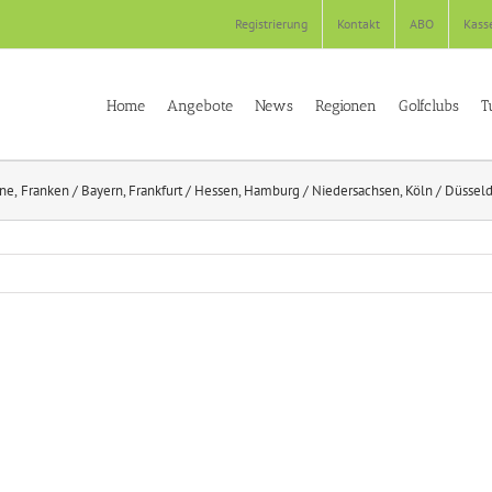
Registrierung
Kontakt
ABO
Kass
Home
Angebote
News
Regionen
Golfclubs
T
ene
Franken / Bayern
Frankfurt / Hessen
Hamburg / Niedersachsen
Köln / Düssel