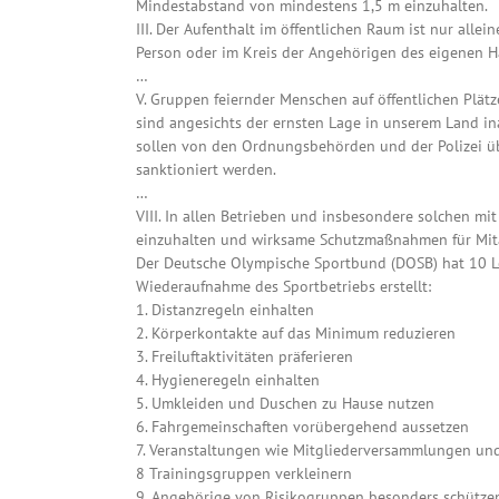
Mindestabstand von mindestens 1,5 m einzuhalten.
III. Der Aufenthalt im öffentlichen Raum ist nur allei
Person oder im Kreis der Angehörigen des eigenen H
…
V. Gruppen feiernder Menschen auf öffentlichen Plät
sind angesichts der ernsten Lage in unserem Land i
sollen von den Ordnungsbehörden und der Polizei u
sanktioniert werden.
…
VIII. In allen Betrieben und insbesondere solchen mit
einzuhalten und wirksame Schutzmaßnahmen für Mit
Der Deutsche Olympische Sportbund (DOSB) hat 10 L
Wiederaufnahme des Sportbetriebs erstellt:
1. Distanzregeln einhalten
2. Körperkontakte auf das Minimum reduzieren
3. Freiluftaktivitäten präferieren
4. Hygieneregeln einhalten
5. Umkleiden und Duschen zu Hause nutzen
6. Fahrgemeinschaften vorübergehend aussetzen
7. Veranstaltungen wie Mitgliederversammlungen und
8 Trainingsgruppen verkleinern
9. Angehörige von Risikogruppen besonders schütze