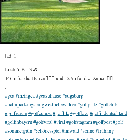
[ad_1]
Loch 6, Par 3 ⛳️
146m für die Herren🏌🏼‍♂️ und 127m für die Damen 🏌️‍♀️
.
#gca
#meingca
#gcazuhause
#augsburg
#naturparkaugsburgwestlichewälder
#golfplatz
#golfclub
#golfverein
#golfcourse
#golflife
#golflove
#golfindeutschland
#golfinbayern
#golfviral
#viral
#golfstagram
#golfpost
#golf
#sommergrün
#schönesspiel
#imwald
#sonne
#frühling
#blauerhimmel
#april
#fachpersonal
#par3
#birdieloch
#bunker