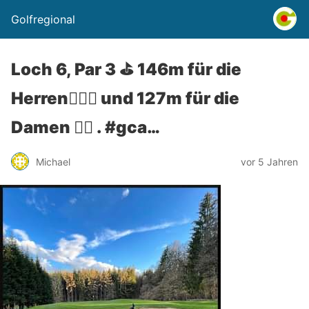
Golfregional
Loch 6, Par 3 ⛳️ 146m für die
Herren🏌🏼‍♂️ und 127m für die
Damen 🏌️‍♀️ . #gca…
Michael
vor 5 Jahren