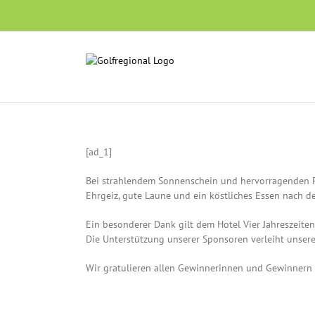
Skip
to
content
[ad_1]
Bei strahlendem Sonnenschein und hervorragenden P
Ehrgeiz, gute Laune und ein köstliches Essen nach d
Ein besonderer Dank gilt dem Hotel Vier Jahreszeite
Die Unterstützung unserer Sponsoren verleiht unser
Wir gratulieren allen Gewinnerinnen und Gewinnern ga