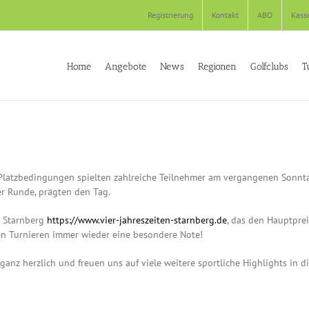
Registrierung
Kontakt
ABO
Kass
Home
Angebote
News
Regionen
Golfclubs
T
latzbedingungen spielten zahlreiche Teilnehmer am vergangenen Sonntag
er Runde, prägten den Tag.
n Starnberg
https://www.vier-jahreszeiten-starnberg.de
, das den Hauptprei
en Turnieren immer wieder eine besondere Note!
nz herzlich und freuen uns auf viele weitere sportliche Highlights in di