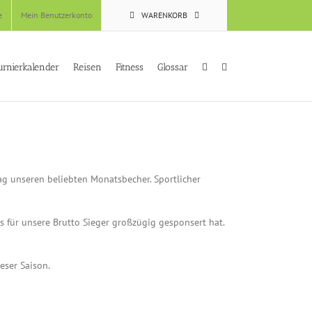
e
Mein Benutzerkonto
WARENKORB
urnierkalender
Reisen
Fitness
Glossar
 unseren beliebten Monatsbecher. Sportlicher
s für unsere Brutto Sieger großzügig gesponsert hat.
eser Saison.