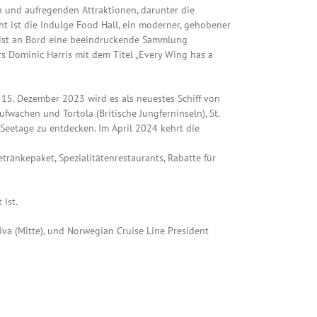
n und aufregenden Attraktionen, darunter die
ht ist die Indulge Food Hall, ein moderner, gehobener
o ist an Bord eine beeindruckende Sammlung
rs Dominic Harris mit dem Titel „Every Wing has a
 15. Dezember 2023 wird es als neuestes Schiff von
fwachen und Tortola (Britische Jungferninseln), St.
e Seetage zu entdecken. Im April 2024 kehrt die
tränkepaket, Spezialitätenrestaurants, Rabatte für
 ist.
iva (Mitte), und Norwegian Cruise Line President