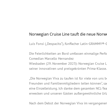
Norwegian Cruise Line tauft die neue Norw
Luis Fonsi („Despacito“), fünffacher Latin-GRAMMY®
Die Feierlichkeiten an Bord umfassen einmalige Perf
Comedian Marcello Hernandez
Wiesbaden (29. November 2023): Norwegian Cruise Line
seiner innovativen und preisgekrönten Prima-Klasse.
„Die Norwegian Viva zu taufen ist für viele von uns 
Freunden und Familienmitgliedern teilen können“, sag
eine Einzelleistung. Ich danke dem gesamten NCL-Te
erwecken und unseren Gästen außergewöhnliche Urlau
Nach dem Debüt der Norwegian Viva im vergangenen