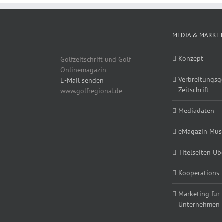
MEDIA & MARKE
Konzept
Golfzeitschrift und Golf
Onlinemagazin
Verbreitungsg
E-Mail senden
Zeitschrift
www.golfregional.de
Mediadaten
eMagazin Must
Titelseiten Üb
Kooperations-
Marketing für
Unternehmen