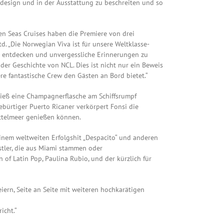
ffsdesign und in der Ausstattung zu beschreiten und so
en Seas Cruises haben die Premiere von drei
td. „Die Norwegian Viva ist für unsere Weltklasse-
zu entdecken und unvergessliche Erinnerungen zu
 der Geschichte von NCL. Dies ist nicht nur ein Beweis
re fantastische Crew den Gästen an Bord bietet.“
ließ eine Champagnerflasche am Schiffsrumpf
gebürtiger Puerto Ricaner verkörpert Fonsi die
ttelmeer genießen können.
inem weltweiten Erfolgshit „Despacito“ und anderen
stler, die aus Miami stammen oder
of Latin Pop, Paulina Rubio, und der kürzlich für
eiern, Seite an Seite mit weiteren hochkarätigen
icht.“