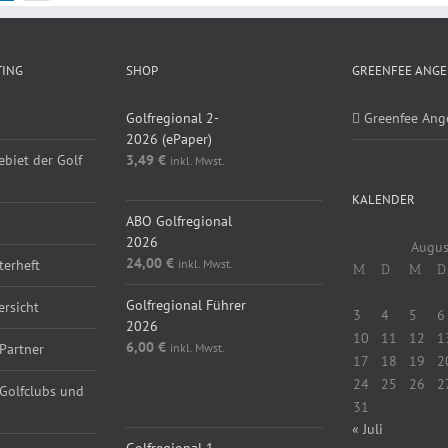
TING
SHOP
GREENFEE ANGE
Golfregional 2-
Greenfee Ang
2026 (ePaper)
ebiet der Golf
3,49
€
inkl. Mwst.
KALENDER
ABO Golfregional
2026
Augus
24,00
€
inkl. Mwst.
erheft
M
D
M
D
Golfregional Führer
ersicht
3
4
5
6
2026
10
11
12
1
6,00
€
inkl. Mwst.
Partner
17
18
19
2
24
25
26
2
 Golfclubs und
31
« Juli
Golfregional 1-