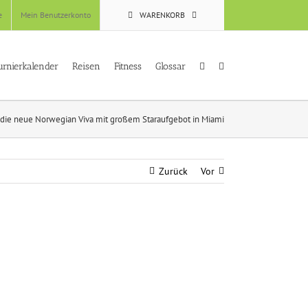
e
Mein Benutzerkonto
WARENKORB
urnierkalender
Reisen
Fitness
Glossar
t die neue Norwegian Viva mit großem Staraufgebot in Miami
Zurück
Vor