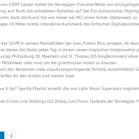
von 3.099 Gästen bietet die Norwegian Viva eine Reihe von einzigartige
p and Rush, die schnellsten Rutschen auf See. Ein kulinarisches Highlig
rants. Auch die Kunst hat wie immer bei NCL einen hohen Stellenwert, s
pp 16 Meter breite, interaktive Kunstwerk des britischen Digitalkünstle
 das Schiff in seinem Heimathafen San Juan, Puerto Rico, anlegen. Ab dem
bei denen die Gäste jeden Tag in einem neuen tropischen Inselparadies au
. Lucia), Philipsburg (St. Maarten) und St. Thomas (US-Jungferninseln) ohn
Mittelmeer oder rund um die griechischen Inseln zu kreuzen.
bot den Reisenden viele urlaubsvergünstigende Vorteile, einschließlich Ge
ifen für den dritten und vierten Gast.
it Up!“-Spotify Playlist erstellt, die von Latin Music Superstars inspiriert
 Cruise Line Holdings Ltd. (links), Luis Fonsi, Taufpate der Norwegian V