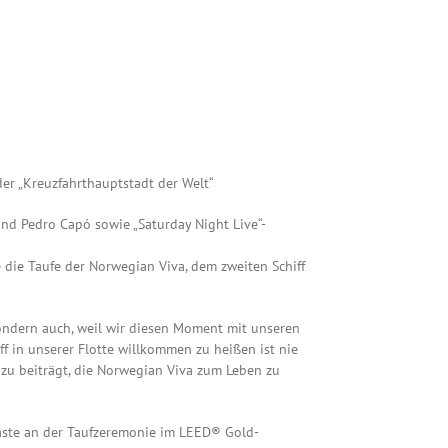
er „Kreuzfahrthauptstadt der Welt“
und Pedro Capó sowie „Saturday Night Live“-
 die Taufe der Norwegian Viva, dem zweiten Schiff
 sondern auch, weil wir diesen Moment mit unseren
ff in unserer Flotte willkommen zu heißen ist nie
zu beiträgt, die Norwegian Viva zum Leben zu
ste an der Taufzeremonie im LEED® Gold-