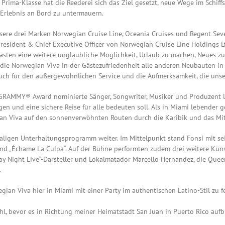
r Prima-Klasse hat die Reederei sich das Ziel gesetzt, neue Wege im Schi
Erlebnis an Bord zu untermauern.
unsere drei Marken Norwegian Cruise Line, Oceania Cruises und Regent Sev
 President & Chief Executive Officer von Norwegian Cruise Line Holdings L
Gästen eine weitere unglaubliche Möglichkeit, Urlaub zu machen, Neues 
ft die Norwegian Viva in der Gästezufriedenheit alle anderen Neubauten in
auch für den außergewöhnlichen Service und die Aufmerksamkeit, die unse
en GRAMMY® Award nominierte Sänger, Songwriter, Musiker und Produzent 
ngen und eine sichere Reise für alle bedeuten soll. Als in Miami lebender 
ian Viva auf den sonnenverwöhnten Routen durch die Karibik und das Mi
aligen Unterhaltungsprogramm weiter. Im Mittelpunkt stand Fonsi mit se
und „Échame La Culpa“. Auf der Bühne performten zudem drei weitere Kün
y Night Live“-Darsteller und Lokalmatador Marcello Hernandez, die Queen 
.
egian Viva hier in Miami mit einer Party im authentischen Latino-Stil zu f
, bevor es in Richtung meiner Heimatstadt San Juan in Puerto Rico aufbr