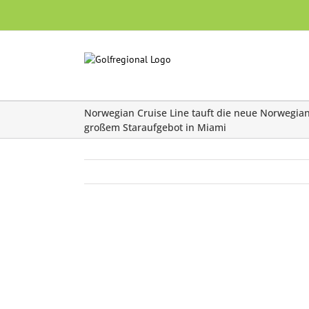
Skip
to
content
Norwegian Cruise Line tauft die neue Norwegian
großem Staraufgebot in Miami
Zeige
grösseres
Bild