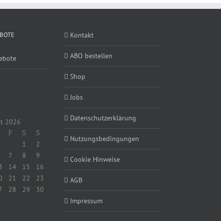
BOTE
Kontakt
ABO bestellen
ebote
Shop
Jobs
Datenschutzerklärung
t 2026
F
S
S
Nutzungsbedingungen
1
2
7
8
9
Cookie Hinweise
3
14
15
16
0
21
22
23
AGB
7
28
29
30
Impressum