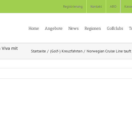
Registrierung
Kontakt
ABO
Kass
Home
Angebote
News
Regionen
Golfclubs
T
 Viva mit
Startseite
(Golf-) Kreuzfahrten
Norwegian Cruise Line tauf