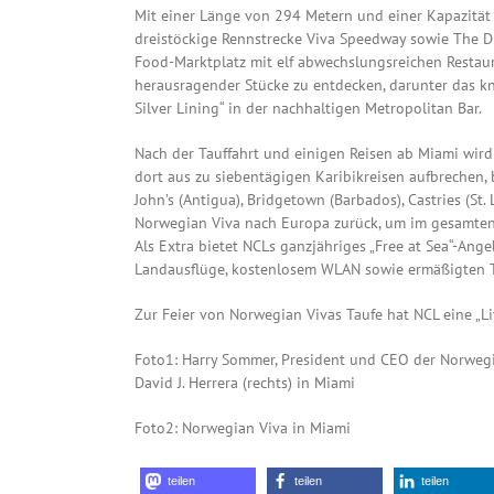
Mit einer Länge von 294 Metern und einer Kapazität 
dreistöckige Rennstrecke Viva Speedway sowie The Dro
Food-Marktplatz mit elf abwechslungsreichen Restau
herausragender Stücke zu entdecken, darunter das kna
Silver Lining“ in der nachhaltigen Metropolitan Bar.
Nach der Tauffahrt und einigen Reisen ab Miami wird
dort aus zu siebentägigen Karibikreisen aufbrechen, 
John’s (Antigua), Bridgetown (Barbados), Castries (St
Norwegian Viva nach Europa zurück, um im gesamten 
Als Extra bietet NCLs ganzjähriges „Free at Sea“-Ange
Landausflüge, kostenlosem WLAN sowie ermäßigten Tar
Zur Feier von Norwegian Vivas Taufe hat NCL eine „Live 
Foto1: Harry Sommer, President und CEO der Norwegian
David J. Herrera (rechts) in Miami
Foto2: Norwegian Viva in Miami
teilen
teilen
teilen