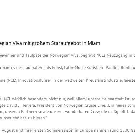
egian Viva mit großem Staraufgebot in Miami
-Gewinner und Taufpate der Norwegian Viva, begrüßt NCLs Neuzugang in d
ormances des Taufpaten Luis Fonsi, Latin-Music-Künstlern Paulina Rubio 
 (NCL), Innovationsführer in der weltweiten Kreuzfahrtindustrie, feierte
bei NCL wirklich besonders, nicht nur, weil Miami unsere Heimatstadt ist,
te David J. Herrera, President von Norwegian Cruise Line. „Ein neues Schi
am, unseren Partnern sowie unserer wunderbaren Crew, die maßgeblich da
bserlebnisse zu bieten.“
 August und ihrer ersten Sommersaison in Europa nahmen rund 1500 Gä