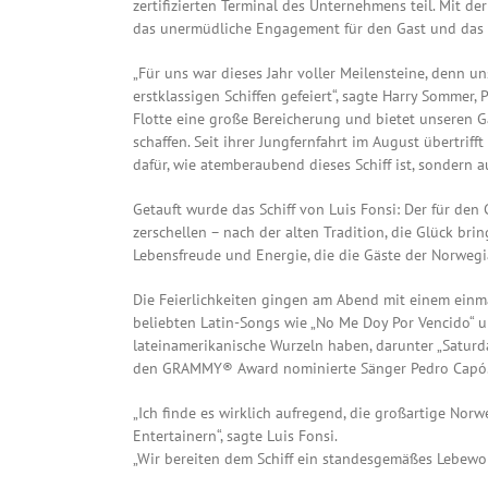
zertifizierten Terminal des Unternehmens teil. Mit de
das unermüdliche Engagement für den Gast und das 
„Für uns war dieses Jahr voller Meilensteine, denn 
erstklassigen Schiffen gefeiert“, sagte Harry Sommer,
Flotte eine große Bereicherung und bietet unseren 
schaffen. Seit ihrer Jungfernfahrt im August übertrif
dafür, wie atemberaubend dieses Schiff ist, sondern 
Getauft wurde das Schiff von Luis Fonsi: Der für d
zerschellen – nach der alten Tradition, die Glück bri
Lebensfreude und Energie, die die Gäste der Norweg
Die Feierlichkeiten gingen am Abend mit einem einm
beliebten Latin-Songs wie „No Me Doy Por Vencido“ 
lateinamerikanische Wurzeln haben, darunter „Saturda
den GRAMMY® Award nominierte Sänger Pedro Capó
„Ich finde es wirklich aufregend, die großartige Norw
Entertainern“, sagte Luis Fonsi.
„Wir bereiten dem Schiff ein standesgemäßes Lebewohl