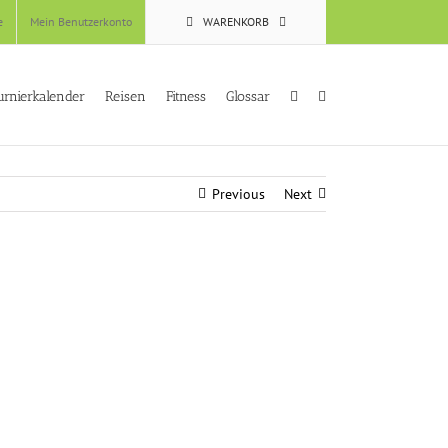
e
Mein Benutzerkonto
WARENKORB
urnierkalender
Reisen
Fitness
Glossar
Previous
Next