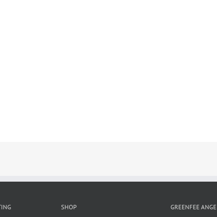
TING
SHOP
GREENFEE ANGE