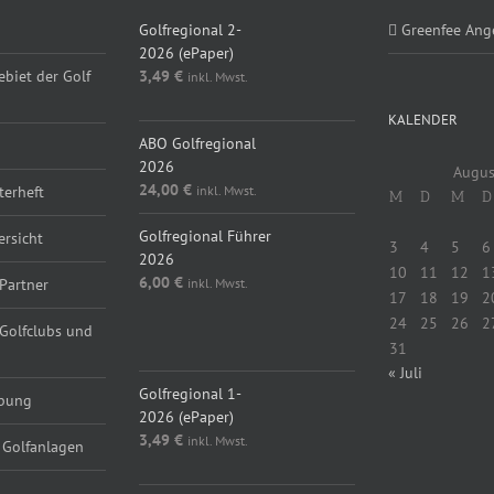
Golfregional 2-
Greenfee Ang
2026 (ePaper)
ebiet der Golf
3,49
€
inkl. Mwst.
KALENDER
ABO Golfregional
2026
Augus
24,00
€
inkl. Mwst.
erheft
M
D
M
D
Golfregional Führer
ersicht
3
4
5
6
2026
10
11
12
1
6,00
€
inkl. Mwst.
Partner
17
18
19
2
24
25
26
2
 Golfclubs und
31
« Juli
Golfregional 1-
rbung
2026 (ePaper)
3,49
€
inkl. Mwst.
 Golfanlagen