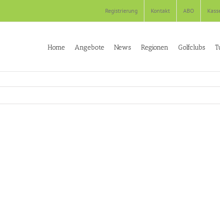
Registrierung
Kontakt
ABO
Kass
Home
Angebote
News
Regionen
Golfclubs
T