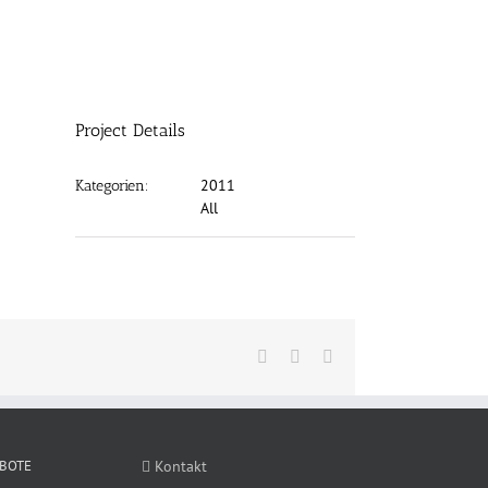
Project Details
2011
Kategorien:
All
X
LinkedIn
E-
Mail
BOTE
Kontakt