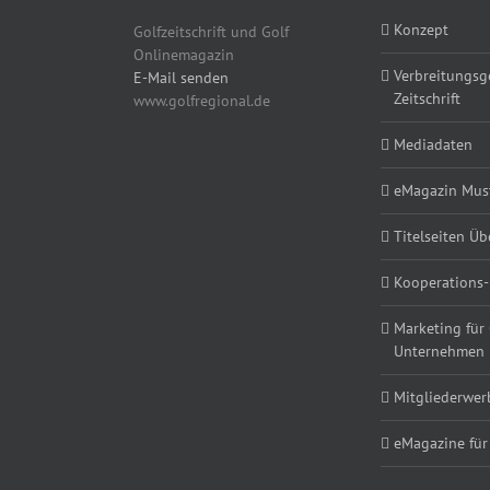
Konzept
Golfzeitschrift und Golf
Onlinemagazin
Verbreitungsg
E-Mail senden
Zeitschrift
www.golfregional.de
Mediadaten
eMagazin Must
Titelseiten Üb
Kooperations-
Marketing für
Unternehmen
Mitgliederwe
eMagazine für