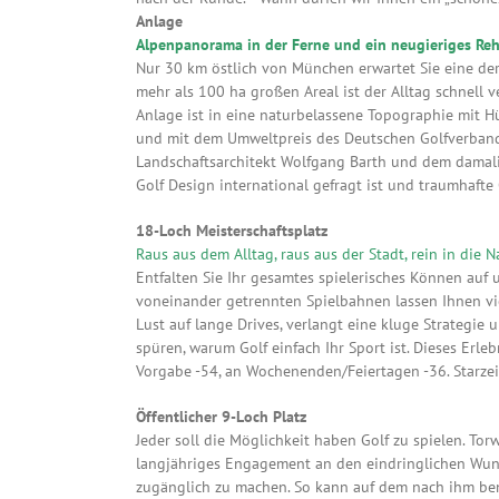
Anlage
Alpenpanorama in der Ferne und ein neugieriges Re
Nur 30 km östlich von München erwartet Sie eine der
mehr als 100 ha großen Areal ist der Alltag schnell 
Anlage ist in eine naturbelassene Topographie mit H
und mit dem Umweltpreis des Deutschen Golfverband
Landschaftsarchitekt Wolfgang Barth und dem damal
Golf Design international gefragt ist und traumhafte 
18-Loch Meisterschaftsplatz
Raus aus dem Alltag, raus aus der Stadt, rein in die N
Entfalten Sie Ihr gesamtes spielerisches Können auf
voneinander getrennten Spielbahnen lassen Ihnen vi
Lust auf lange Drives, verlangt eine kluge Strategie u
spüren, warum Golf einfach Ihr Sport ist. Dieses Erle
Vorgabe -54, an Wochenenden/Feiertagen -36. Starzei
Öffentlicher 9-Loch Platz
Jeder soll die Möglichkeit haben Golf zu spielen. To
langjähriges Engagement an den eindringlichen Wunsc
zugänglich zu machen. So kann auf dem nach ihm ben