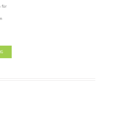
 für
Um
RG