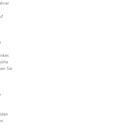
ahrer
uf
m
nker.
nhöhe
nen Sie
e
eiden
en