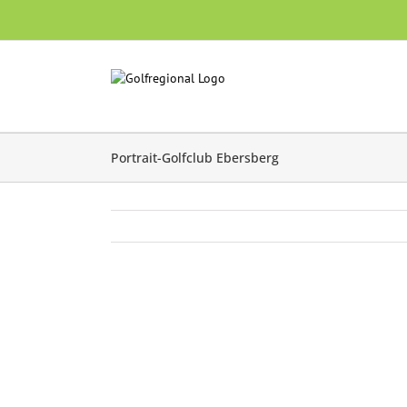
Skip
to
content
Portrait-Golfclub Ebersberg
Zeige
grösseres
Bild