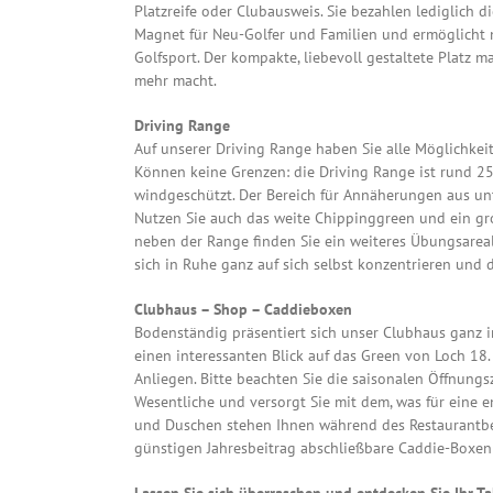
Platzreife oder Clubausweis. Sie bezahlen lediglich 
Magnet für Neu-Golfer und Familien und ermöglicht m
Golfsport. Der kompakte, liebevoll gestaltete Platz m
mehr macht.
Driving Range
Auf unserer Driving Range haben Sie alle Möglichkeit
Können keine Grenzen: die Driving Range ist rund 25
windgeschützt. Der Bereich für Annäherungen aus unt
Nutzen Sie auch das weite Chippinggreen und ein gr
neben der Range finden Sie ein weiteres Übungsarea
sich in Ruhe ganz auf sich selbst konzentrieren und
Clubhaus – Shop – Caddieboxen
Bodenständig präsentiert sich unser Clubhaus ganz 
einen interessanten Blick auf das Green von Loch 18.
Anliegen. Bitte beachten Sie die saisonalen Öffnung
Wesentliche und versorgt Sie mit dem, was für eine e
und Duschen stehen Ihnen während des Restaurantbet
günstigen Jahresbeitrag abschließbare Caddie-Boxen 