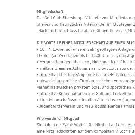
Mitgliedschaft
Der Golf Club Ebersberg e.V. ist ein von Mitgliedern 
offenes und freundliches Miteinander im Clubleben. 
„Nachbarclub“ Schloss Elkofen eröffnen Ihnen als Mi
DIE VORTEILE EINER MITGLIEDSCHAFT AUF EINEN BLI
• 18 + 9 Löcher auf unserer sehr gepflegten Anlage 
Elkofen (an Werktagen bis Fr 12:00 Uhr frei; günst
• Vergünstigungen über den „Münchner Kreis“ bei bi
• weitere Greenfee-Abkommen mit Golfclubs aus der
• attraktive Einstiegs-Angebote für Neu-Mitglieder a
• abwechslungsreiches Turniergeschehen vom zügige
Verhältnis zwischen privatem Spiel und sportlichen 
• attraktive Kombinationen aus Golf und Freizeit be
• Liga-Mannschaftsspiel in allen Altersklassen (Jugen
• Jugendförderverein und viele golfspielende Familie
Wie werde ich Mitglied
Sie haben die Wahl: Wollen Sie Mitglied auf der ges
eine Mitgliedschaften auf dem kompakten 9-Loch Platz