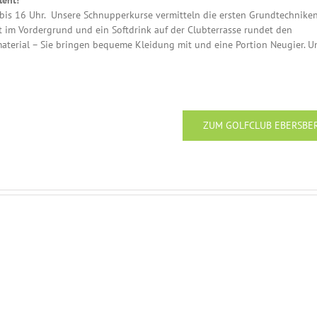
lent!
is 16 Uhr. Unsere Schnupperkurse vermitteln die ersten Grundtechniken
t im Vordergrund und ein Softdrink auf der Clubterrasse rundet den
aterial – Sie bringen bequeme Kleidung mit und eine Portion Neugier. 
ZUM GOLFCLUB EBERSBE