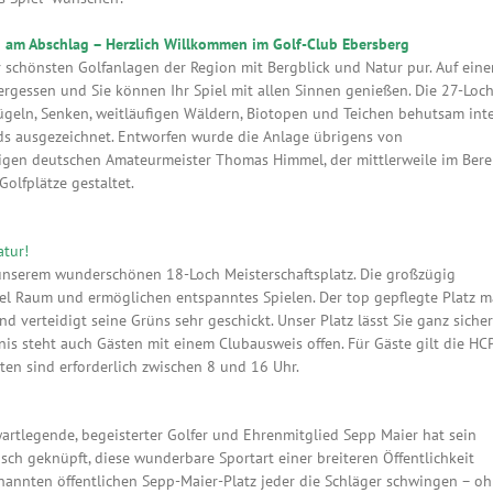
h am Abschlag – Herzlich Willkommen im Golf-Club Ebersberg
 schönsten Golfanlagen der Region mit Bergblick und Natur pur. Auf ein
vergessen und Sie können Ihr Spiel mit allen Sinnen genießen. Die 27-Loch
ügeln, Senken, weitläufigen Wäldern, Biotopen und Teichen behutsam inte
s ausgezeichnet. Entworfen wurde die Anlage übrigens von
igen deutschen Amateurmeister Thomas Himmel, der mittlerweile im Bere
Golfplätze gestaltet.
atur!
 unserem wunderschönen 18-Loch Meisterschaftsplatz. Die großzügig
el Raum und ermöglichen entspanntes Spielen. Der top gepflegte Platz m
nd verteidigt seine Grüns sehr geschickt. Unser Platz lässt Sie ganz sicher
bnis steht auch Gästen mit einem Clubausweis offen. Für Gäste gilt die HC
ten sind erforderlich zwischen 8 und 16 Uhr.
rwartlegende, begeisterter Golfer und Ehrenmitglied Sepp Maier hat sein
h geknüpft, diese wunderbare Sportart einer breiteren Öffentlichkeit
annten öffentlichen Sepp-Maier-Platz jeder die Schläger schwingen – o