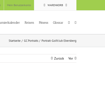
e
Mein Benutzerkonto
WARENKORB
urnierkalender
Reisen
Fitness
Glossar
Startseite
GC Portraits
Portrait-Golfclub Ebersberg
Zurück
Vor