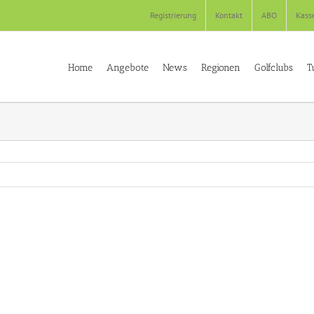
Registrierung
Kontakt
ABO
Kass
Home
Angebote
News
Regionen
Golfclubs
T