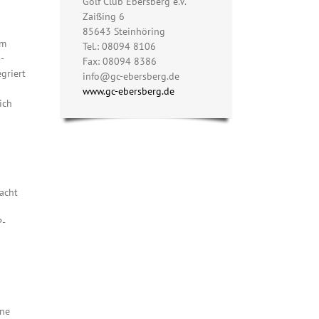
Golf Club Ebersberg e.V.
Zaißing 6
85643 Steinhöring
em
Tel.: 08094 8106
-
Fax: 08094 8386
griert
info@gc-ebersberg.de
www.gc-ebersberg.de
ich
acht
P-
hne