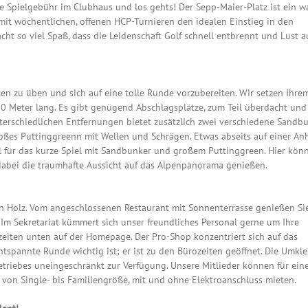
die Spielgebühr im Clubhaus und los gehts! Der Sepp-Maier-Platz ist ein w
it wöchentlichen, offenen HCP-Turnieren den idealen Einstieg in den
acht so viel Spaß, dass die Leidenschaft Golf schnell entbrennt und Lust a
en zu üben und sich auf eine tolle Runde vorzubereiten. Wir setzen Ihre
0 Meter lang. Es gibt genügend Abschlagsplätze, zum Teil überdacht und
erschiedlichen Entfernungen bietet zusätzlich zwei verschiedene Sandbu
oßes Puttinggreenn mit Wellen und Schrägen. Etwas abseits auf einer A
l für das kurze Spiel mit Sandbunker und großem Puttinggreen. Hier kön
 dabei die traumhafte Aussicht auf das Alpenpanorama genießen.
in Holz. Vom angeschlossenen Restaurant mit Sonnenterrasse genießen Si
 Im Sekretariat kümmert sich unser freundliches Personal gerne um Ihre
szeiten unten auf der Homepage. Der Pro-Shop konzentriert sich auf das
ntspannte Runde wichtig ist; er ist zu den Bürozeiten geöffnet. Die Umkl
riebes uneingeschränkt zur Verfügung. Unsere Mitlieder können für ein
von Single- bis Familiengröße, mit und ohne Elektroanschluss mieten.