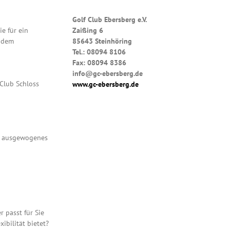
Golf Club Ebersberg e.V.
e für ein
Zaißing 6
t dem
85643 Steinhöring
Tel.: 08094 8106
Fax: 08094 8386
info@gc-ebersberg.de
Club Schloss
www.gc-ebersberg.de
 – ausgewogenes
 passt für Sie
ibilität bietet?