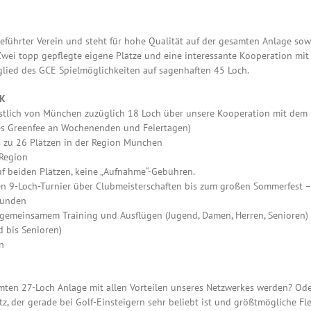
geführter Verein und steht für hohe Qualität auf der gesamten Anlage sowi
Zwei topp gepflegte eigene Plätze und eine interessante Kooperation mi
tglied des GCE Spielmöglichkeiten auf sagenhaften 45 Loch.
CK
östlich von München zuzüglich 18 Loch über unsere Kooperation mit dem 
iges Greenfee an Wochenenden und Feiertagen)
s zu 26 Plätzen in der Region München
 Region
uf beiden Plätzen, keine „Aufnahme“-Gebühren.
n 9-Loch-Turnier über Clubmeisterschaften bis zum großen Sommerfest
Runden
i gemeinsamem Training und Ausflügen (Jugend, Damen, Herren, Senioren)
d bis Senioren)
n
amten 27-Loch Anlage mit allen Vorteilen unseres Netzwerkes werden? Oder
, der gerade bei Golf-Einsteigern sehr beliebt ist und größtmögliche Flex