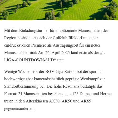
Mit dem Einladungsturnier für ambitionierte Mannschaften der
Region positionierte sich der Golfclub Iffeldorf mit einer
eindrucksvollen Premiere als Austragungsort für ein neues
Mannschaftsformat: Am 26. April 2025 fand erstmals der „1.
LIGA-COUNTDOWN-SÜD“ statt.
Wenige Wochen vor der BGV-Liga-Saison bot der sportlich
hochwertige aber kameradschaftlich geprägte Wettkampf zur
Standortbestimmung bei. Die hohe Resonanz bestätigte das
Format: 21 Mannschaften bestehend aus 125 Damen und Herren
traten in den Altersklassen AK30, AK50 und AK65
gegeneinander an.