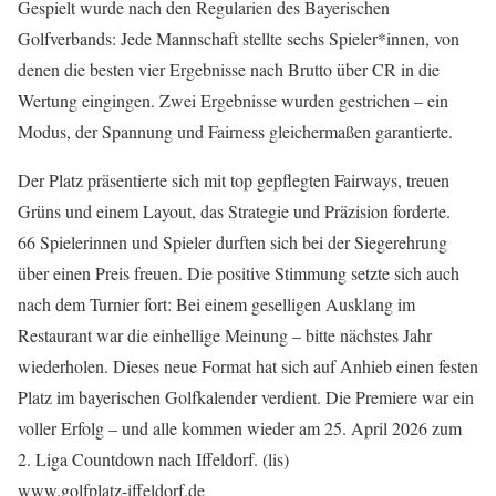
Gespielt wurde nach den Regularien des Bayerischen
Golfverbands: Jede Mannschaft stellte sechs Spieler*innen, von
denen die besten vier Ergebnisse nach Brutto über CR in die
Wertung eingingen. Zwei Ergebnisse wurden gestrichen – ein
Modus, der Spannung und Fairness gleichermaßen garantierte.
Der Platz präsentierte sich mit top gepflegten Fairways, treuen
Grüns und einem Layout, das Strategie und Präzision forderte.
66 Spielerinnen und Spieler durften sich bei der Siegerehrung
über einen Preis freuen. Die positive Stimmung setzte sich auch
nach dem Turnier fort: Bei einem geselligen Ausklang im
Restaurant war die einhellige Meinung – bitte nächstes Jahr
wiederholen. Dieses neue Format hat sich auf Anhieb einen festen
Platz im bayerischen Golfkalender verdient. Die Premiere war ein
voller Erfolg – und alle kommen wieder am 25. April 2026 zum
2. Liga Countdown nach Iffeldorf. (lis)
www.golfplatz-iffeldorf.de