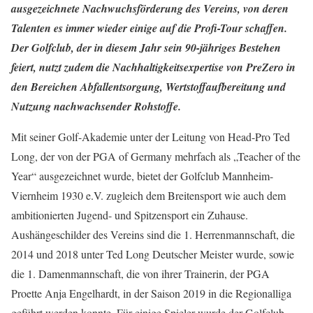
ausgezeichnete Nachwuchsförderung des Vereins, von deren
Talenten es immer wieder einige auf die Profi-Tour schaffen.
Der Golfclub, der in diesem Jahr sein 90-jähriges Bestehen
feiert, nutzt zudem die Nachhaltigkeitsexpertise von PreZero in
den Bereichen Abfallentsorgung, Wertstoffaufbereitung und
Nutzung nachwachsender Rohstoffe.
Mit seiner Golf-Akademie unter der Leitung von Head-Pro Ted
Long, der von der PGA of Germany mehrfach als „Teacher of the
Year“ ausgezeichnet wurde, bietet der Golfclub Mannheim-
Viernheim 1930 e.V. zugleich dem Breitensport wie auch dem
ambitionierten Jugend- und Spitzensport ein Zuhause.
Aushängeschilder des Vereins sind die 1. Herrenmannschaft, die
2014 und 2018 unter Ted Long Deutscher Meister wurde, sowie
die 1. Damenmannschaft, die von ihrer Trainerin, der PGA
Proette Anja Engelhardt, in der Saison 2019 in die Regionalliga
geführt werden konnte. Für einige Spieler wurde der Golfclub