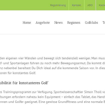
Registrierung
Kontakt
ABO
Kass
Home
Angebote
News
Regionen
Golfclubs
T
 den eigenen vier Wänden und bewegt sich tendenziell weniger. Man muss
olf- und Sportanlagen führen zu noch mehr Bewegungsarmut. Da kommt di
z nebenbei bereitest Du Dich ideal auf die kommende Saison vor. In diese
oren für konstantes Golf.
ibilität für konstanteres Golf“
iges Trainingsprogramm zur Verfügung. Sportwissenschaftler Simon Tholl vo
 Übungen erfordern nahezu kein Equipment – einfach das Tablet, das Han
erinnen und Golfer geeignet. Eine gewisse Grundfitness und eine normale B