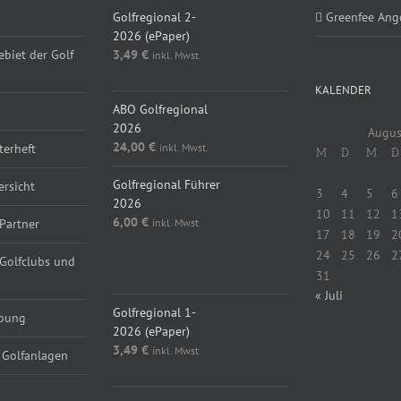
Golfregional 2-
Greenfee Ang
2026 (ePaper)
ebiet der Golf
3,49
€
inkl. Mwst.
KALENDER
ABO Golfregional
2026
Augus
24,00
€
inkl. Mwst.
erheft
M
D
M
D
Golfregional Führer
ersicht
3
4
5
6
2026
10
11
12
1
6,00
€
inkl. Mwst.
Partner
17
18
19
2
24
25
26
2
 Golfclubs und
31
« Juli
Golfregional 1-
rbung
2026 (ePaper)
3,49
€
inkl. Mwst.
 Golfanlagen