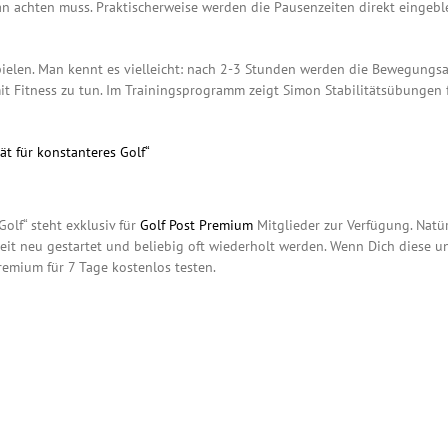
n achten muss. Praktischerweise werden die Pausenzeiten direkt eingeble
spielen. Man kennt es vielleicht: nach 2-3 Stunden werden die Bewegungsa
 mit Fitness zu tun. Im Trainingsprogramm zeigt Simon Stabilitätsübunge
tät für konstanteres Golf“
 Golf“ steht exklusiv für
Golf Post Premium
Mitglieder zur Verfügung. Natü
it neu gestartet und beliebig oft wiederholt werden. Wenn Dich diese un
remium für 7 Tage kostenlos testen.