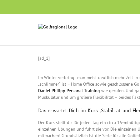
Skip
to
content
[ad_1]
Im Winter verbringt man meist deutlich mehr Zeit in
„schlimmer“ ist – Home Office sowie geschlossene G
Daniel Philipp Personal Training
wie gerufen. Und gan
Muskulatur und um größere Flexibilität – beides Fakt
Das erwartet Dich im Kurs „Stabilität und Flex
Der Kurs stellt dir für jeden Tag ein circa 15-minüt
einzelnen Übungen und führt sie vor. Die einzelnen
mitmachen! Grundsätzlich ist die Serie für alle Golf