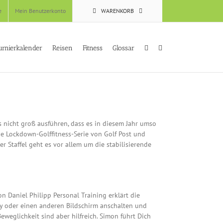
e
Mein Benutzerkonto
WARENKORB
urnierkalender
Reisen
Fitness
Glossar
 nicht groß ausführen, dass es in diesem Jahr umso
e Lockdown-Golffitness-Serie von Golf Post und
r Staffel geht es vor allem um die stabilisierende
n Daniel Philipp Personal Training erklärt die
dy oder einen anderen Bildschirm anschalten und
eweglichkeit sind aber hilfreich. Simon führt Dich