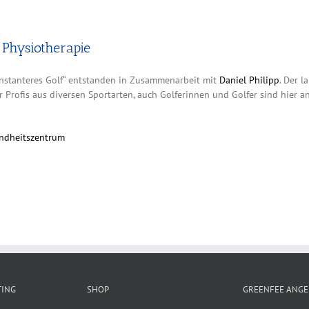
 Physiotherapie
 konstanteres Golf“ entstanden in Zusammenarbeit mit
Daniel Philipp
. Der l
 Profis aus diversen Sportarten, auch Golferinnen und Golfer sind hier 
undheitszentrum
TING
SHOP
GREENFEE ANGE