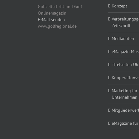
Konzept
Golfzeitschrift und Golf
Onlinemagazin
Verbreitungsg
E-Mail senden
Zeitschrift
www.golfregional.de
Mediadaten
eMagazin Must
Titelseiten Üb
Kooperations-
Marketing für
Unternehmen
Mitgliederwe
eMagazine für