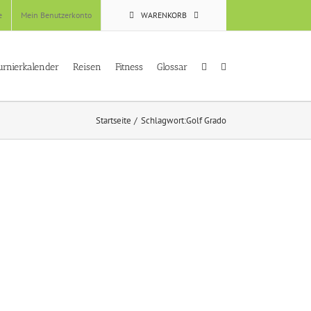
e
Mein Benutzerkonto
WARENKORB
urnierkalender
Reisen
Fitness
Glossar
Startseite
Schlagwort:
Golf Grado