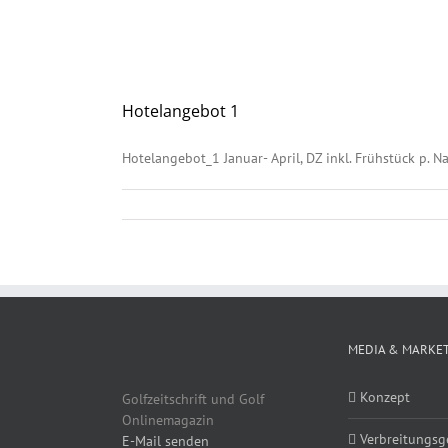
Hotelangebot 1
Hotelangebot_1 Januar- April, DZ inkl. Frühstück p. Nac
MEDIA & MARKE
Konzept
Golfzeitschrift und Golf
Onlinemagazin
Verbreitungsg
E-Mail senden