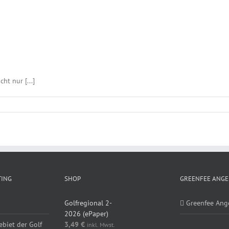
ht nur [...]
TING
SHOP
GREENFEE ANGE
Golfregional 2-
Greenfee Ang
2026 (ePaper)
ebiet der Golf
3,49
€
inkl. Mwst.