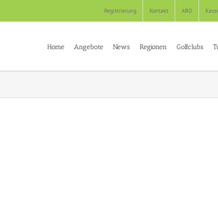
Registrierung
Kontakt
ABO
Kass
Home
Angebote
News
Regionen
Golfclubs
T