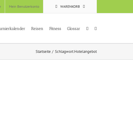
e
Mein Benutzerkonto
WARENKORB
urnierkalender
Reisen
Fitness
Glossar
Startseite
Schlagwort:
Hotelangebot