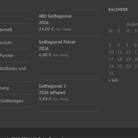
KALENDER
ABO Golfregional
2026
Augus
24,00
€
inkl. Mwst.
erheft
M
D
M
D
Golfregional Führer
ersicht
3
4
5
6
2026
10
11
12
1
6,00
€
inkl. Mwst.
Partner
17
18
19
2
24
25
26
2
 Golfclubs und
31
« Juli
Golfregional 1-
rbung
2026 (ePaper)
3,49
€
inkl. Mwst.
 Golfanlagen