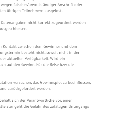
wegen falscher/unvollständiger Anschrift oder
den übrigen Teilnehmern ausgelost.
fte Datenangaben nicht korrekt zugeordnet werden
 ausgeschlossen.
ekten Kontakt zwischen dem Gewinner und dem
ungstermin besteht nicht, soweit nicht in der
er aktuellen Verfügbarkeit. Wird ein
uch auf den Gewinn. Für die Reise bzw. die
lation versuchen, das Gewinnspiel zu beeinflussen,
 und zurückgefordert werden.
ehält sich der Verantwortliche vor, einen
tleister geht die Gefahr des zufälligen Untergangs