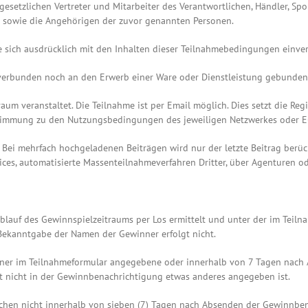
esetzlichen Vertreter und Mitarbeiter des Verantwortlichen, Händler, Spo
n sowie die Angehörigen der zuvor genannten Personen.
e sich ausdrücklich mit den Inhalten dieser Teilnahmebedingungen einve
 verbunden noch an den Erwerb einer Ware oder Dienstleistung gebunden
um veranstaltet. Die Teilnahme ist per Email möglich. Dies setzt die Reg
timmung zu den Nutzungsbedingungen des jeweiligen Netzwerkes oder E-
 Bei mehrfach hochgeladenen Beiträgen wird nur der letzte Beitrag berü
ices, automatisierte Massenteilnahmeverfahren Dritter, über Agenturen od
blauf des Gewinnspielzeitraums per Los ermittelt und unter der im Teil
 Bekanntgabe der Namen der Gewinner erfolgt nicht.
ner im Teilnahmeformular angegebene oder innerhalb von 7 Tagen nac
eit nicht in der Gewinnbenachrichtigung etwas anderes angegeben ist.
ichen nicht innerhalb von sieben (7) Tagen nach Absenden der Gewinnben