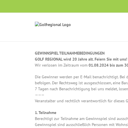
Skip
to
content
GEWINNSPIEL TEILNAHMEBEDINGUNGEN
GOLF REGIONAL wird 20 Jahre alt. Feiern Sie mit uns!
Wir verlosen im Zeitraum vom
01.08.2024 bis zum 3
Die Gewinner werden per E-Mail benachrichtigt. Bei 
befolgen. Der Rechtsweg ist ausgeschlossen, eine Bar
7 Tagen nach Benachrichtigung bei uns meldet, losen
———
Veranstalter und rechtlich verantwortlich für dieses
1. Teilnahme
Berechtigt zur Teilnahme am Gewinnspiel sind ausschl
Gewinnspiel sind ausschließlich Personen mit Wohnsit