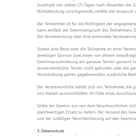
innerhalb von sieben (7) Tagen nach Absenden der G
Nichtabholung zurückgesandt, verfällt der Anspruch
Der Teilnehmer ist für die Richtigkeit der angegebe
kann, entfällt der Gewinnanspruch des Teilnehmers. 
Die Verantwortung über eine eventuelle Versteuerun
Soweit eine Reise oder die Teilnahme an einer Veran
jeweiligen Sponsor bzw. einen von diesem beauftragte
Gewinnausschreibung ein genauer Termin genannt ist.
einvernehmlicher Termin nicht gefunden oder die gewo
Veranstaltung gelten gegebenenfalls zusätzliche Bed
Der Verantwortliche behält sich vor, Teilnehmer, di
von diesem auszuschließen. Im Falle eines Ausschlu
Sollte der Gewinn aus von dem Verantwortlichen nich
gleichwertigen Ersatz zu liefern. Der Versand des Ge
und der zufälligen Verschlechterung auf den Gewinne
3. Datenschutz