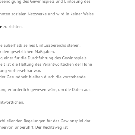
h Beendigung des Gewinnspiels und Einlösung des
annten sozialen Netzwerke und wird in keiner Weise
de
zu richten.
e außerhalb seines Einflussbereichs stehen.
ach den gesetzlichen Maßgaben.
ung einer für die Durchführung des Gewinnspiels
gkeit ist die Haftung des Verantwortlichen der Höhe
zung vorhersehbar war.
der Gesundheit bleiben durch die vorstehende
ung erforderlich gewesen wäre, um die Daten aus
ntwortlichen.
schließenden Regelungen für das Gewinnspiel dar.
hiervon unberührt. Der Rechtsweg ist