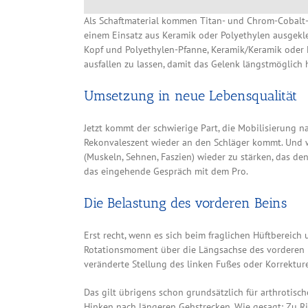
Als Schaftmaterial kommen Titan- und Chrom-Cobalt-
einem Einsatz aus Keramik oder Polyethylen ausgekl
Kopf und Polyethylen-Pfanne, Keramik/Keramik oder K
ausfallen zu lassen, damit das Gelenk längstmöglich h
Umsetzung in neue Lebensqualität
Jetzt kommt der schwierige Part, die Mobilisierung na
Rekonvaleszent wieder an den Schläger kommt. Und w
(Muskeln, Sehnen, Faszien) wieder zu stärken, das de
das eingehende Gespräch mit dem Pro.
Die Belastung des vorderen Beins
Erst recht, wenn es sich beim fraglichen Hüftbereich
Rotationsmoment über die Längsachse des vorderen 
veränderte Stellung des linken Fußes oder Korrektur
Das gilt übrigens schon grundsätzlich für arthrotis
Hinken nach längeren Gehstrecken. Wie gesagt: Zu Ri