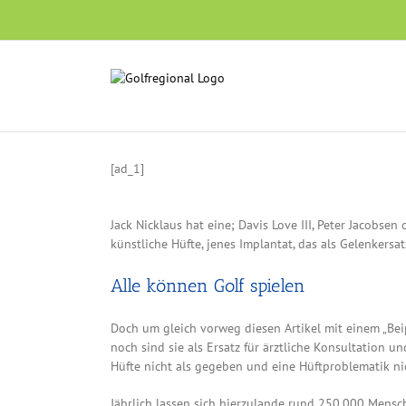
Skip
to
content
[ad_1]
Jack Nicklaus hat eine; Davis Love III, Peter Jacobse
künstliche Hüfte, jenes Implantat, das als Gelenker
Alle können Golf spielen
Doch um gleich vorweg diesen Artikel mit einem „Bei
noch sind sie als Ersatz für ärztliche Konsultation
Hüfte nicht als gegeben und eine Hüftproblematik ni
Jährlich lassen sich hierzulande rund 250.000 Mensch