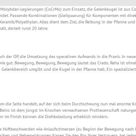
Molybdän-Legierungen (CoCrMo) zum Einsatz, die Gelenkkugel ist aus Co
eidet. Passende Kombinationen (Gleitpaarung) für Komponenten mit direk
eramik/Polyethylen. Alles dient dem Ziel, die Reibung in der Pfanne un
ält, derzeit rund 20 Jahre.
ch der OP, die Umsetzung des operativen Aufwands in die Praxis. In neue L
ie gut. Bewegung, Bewegung, Bewegung lautet das Credo. Reha ist ohne
n Gelenkbereich umgibt und die Kugel in der Pfanne hält. Ein spezialisie
 um die Seite handelt, auf der sich beim Durchschwung nun mal enorme Kr
Beins ist dem jüngst im Knochen verwachsenen Prothesenschaft naturge
en im Finish können die Drehbelastung erheblich mindern.
che Hüftbeschwerden wie Anlaufschmerzen (zu Beginn der Bewegung nach l
siken und Nebenwirkungen fragen Sie den Pro Ihres Vertrauens, bei jedw