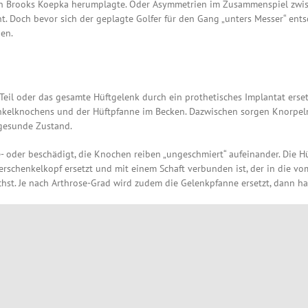
 Brooks Koepka herumplagte. Oder Asymmetrien im Zusammenspiel zwisch
 Doch bevor sich der geplagte Golfer für den Gang „unters Messer“ entsc
en.
 Teil oder das gesamte Hüftgelenk durch ein prothetisches Implantat ers
nkelknochens und der Hüftpfanne im Becken. Dazwischen sorgen Knorpelm
 gesunde Zustand.
- oder beschädigt, die Knochen reiben „ungeschmiert“ aufeinander. Die Hü
rschenkelkopf ersetzt und mit einem Schaft verbunden ist, der in die v
chst. Je nach Arthrose-Grad wird zudem die Gelenkpfanne ersetzt, dann h