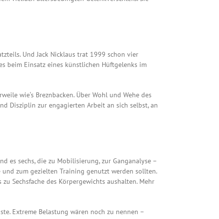
zteils. Und Jack Nicklaus trat 1999 schon vier
es beim Einsatz eines künstlichen Hüftgelenks im
lerweile wie‘s Breznbacken. Über Wohl und Wehe des
d Disziplin zur engagierten Arbeit an sich selbst, an
nd es sechs, die zu Mobilisierung, zur Ganganalyse –
e und zum gezielten Training genutzt werden sollten.
s zu Sechsfache des Körpergewichts aushalten. Mehr
figste. Extreme Belastung wären noch zu nennen –