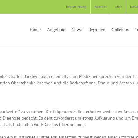
Registrierung
Kontakt
ABO
Kass
Home
Angebote
News
Regionen
Golfclubs
T
n oder Charles Barkley haben ebenfalls eine. Mediziner sprechen von der E
satz den Oberschenkelknochen und die Beckenpfanne, Femur und Acetabulu
packzettel“ zu versehen: Die folgenden Zeilen erheben weder den Anspru
 und Diagnose gedacht. Es geht zuvorderst um etwas Aufklärung und um Er
cht als Ende allen Golf-Daseins hinzunehmen.
en ein künstliches Hüftgelenk einsetzen, zumeist wegen einer Arthrose, d