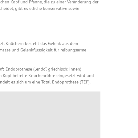
en Kopf und Pfanne, die zu einer Veränderung der
heidet, gibt es etliche konservative sowie
etzt. Knöchern besteht das Gelenk aus dem
asse und Gelenkflüssigkeit für reibungsarme
ft-Endoprothese („endo“, griechisch: innen)
om Kopf befreite Knochenröhre eingesetzt wird und
andelt es sich um eine Total-Endoprothese (TEP).