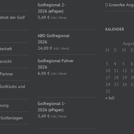
Golfregional 2-
Greenfee Ang
2026 (ePaper)
ebiet der Golf
3,49
€
inkl. Mwst.
KALENDER
ABO Golfregional
2026
Augus
24,00
€
inkl. Mwst.
erheft
M
D
M
D
Golfregional Führer
ersicht
3
4
5
6
2026
10
11
12
1
6,00
€
inkl. Mwst.
Partner
17
18
19
2
24
25
26
2
 Golfclubs und
31
« Juli
Golfregional 1-
rbung
2026 (ePaper)
3,49
€
inkl. Mwst.
 Golfanlagen