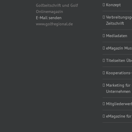
Konzept
Golfzeitschrift und Golf
Onlinemagazin
Verbreitungsg
E-Mail senden
Zeitschrift
www.golfregional.de
Mediadaten
eMagazin Must
Titelseiten Üb
Kooperations-
Marketing für
Unternehmen
Mitgliederwe
eMagazine für