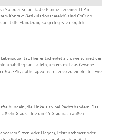
CrMo oder Keramik, die Pfanne bei einer TEP mit
tem Kontakt (Artikulationsbereich) sind CoCrMo-
d damit die Abnutzung so gering wie möglich
ebensqualität. Hier entscheidet sich, wie schnell der
hin unabdingbar – allein, um erstmal das Gewebe
rter Golf-Physiotherapeut ist ebenso zu empfehlen wie
äfte bündeln, die Linke also bei Rechtshändern. Das
mäß ein Graus. Eine um 45 Grad nach außen
ängerem Sitzen oder Liegen), Leistenschmerz oder
edem Belastungsschmerz vor allem Ihren Arzt.