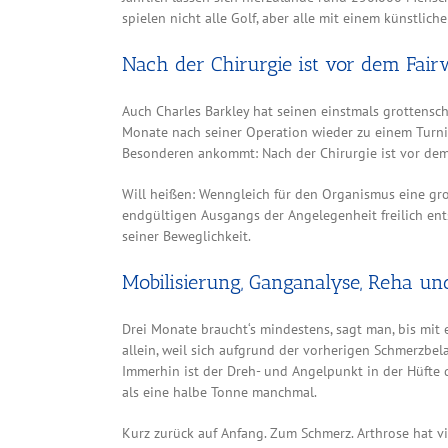
spielen nicht alle Golf, aber alle mit einem künstlich
Nach der Chirurgie ist vor dem Fai
Auch Charles Barkley hat seinen einstmals grottensch
Monate nach seiner Operation wieder zu einem Turnie
Besonderen ankommt: Nach der Chirurgie ist vor dem
Will heißen: Wenngleich für den Organismus eine groß
endgültigen Ausgangs der Angelegenheit freilich entsc
seiner Beweglichkeit.
Mobilisierung, Ganganalyse, Reha un
Drei Monate braucht‘s mindestens, sagt man, bis mit 
allein, weil sich aufgrund der vorherigen Schmerzbel
Immerhin ist der Dreh- und Angelpunkt in der Hüfte 
als eine halbe Tonne manchmal.
Kurz zurück auf Anfang. Zum Schmerz. Arthrose hat vi