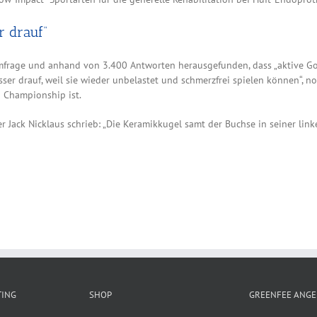
r drauf“
Umfrage und anhand von 3.400 Antworten herausgefunden, dass „aktive Go
 besser drauf, weil sie wieder unbelastet und schmerzfrei spielen können“, n
 Championship ist.
r Jack Nicklaus schrieb: „Die Keramikkugel samt der Buchse in seiner li
TING
SHOP
GREENFEE ANGE