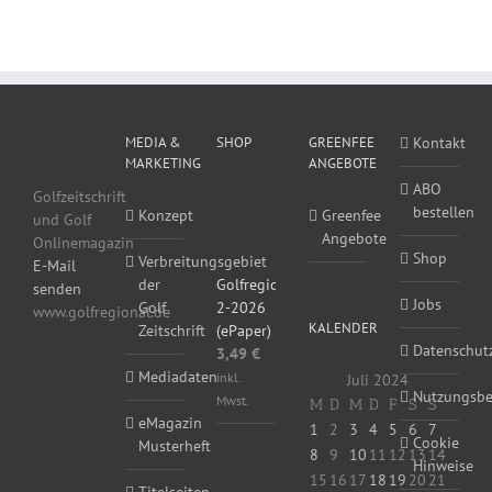
MEDIA &
SHOP
GREENFEE
Kontakt
MARKETING
ANGEBOTE
ABO
Golfzeitschrift
bestellen
Konzept
Greenfee
und Golf
Angebote
Onlinemagazin
Shop
Verbreitungsgebiet
E-Mail
Golfregional
der
senden
Jobs
2-2026
Golf
www.golfregional.de
KALENDER
(ePaper)
Zeitschrift
Datenschut
3,49
€
Mediadaten
inkl.
Juli 2024
Nutzungsb
Mwst.
M
D
M
D
F
S
S
eMagazin
1
2
3
4
5
6
7
Cookie
Musterheft
8
9
10
11
12
13
14
Hinweise
15
16
17
18
19
20
21