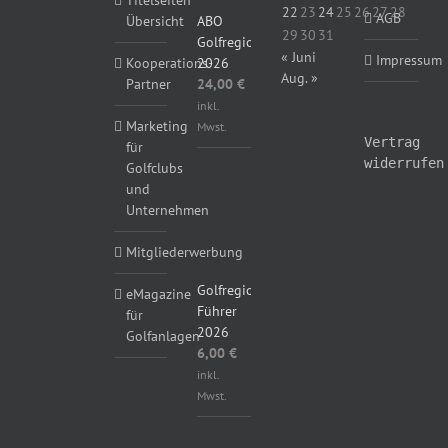
Titelseiten
22
23
24
25
26
27
28
AGB
ABO
Übersicht
29
30
31
Golfregional
« Juni
Impressum
2026
Kooperations-
Aug. »
24,00
€
Partner
inkl.
Marketing
Mwst.
Vertrag
für
widerrufen
Golfclubs
und
Unternehmen
Mitgliederwerbung
Golfregional
eMagazine
Führer
für
2026
Golfanlagen
6,00
€
inkl.
Mwst.