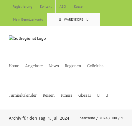
Skip
Registrierung
Kontakt
ABO
Kasse
to
content
Mein Benutzerkonto
WARENKORB
Home
Angebote
News
Regionen
Golfclubs
Turnierkalender
Reisen
Fitness
Glossar
Archiv für den Tag:
1. Juli 2024
Startseite
2024
Juli
1