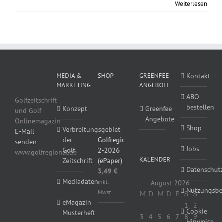
Weiterlesen
MEDIA &
SHOP
GREENFEE
Kontakt
MARKETING
ANGEBOTE
ABO
Golfzeitschrift
bestellen
Konzept
Greenfee
und Golf
Angebote
Onlinemagazin
Shop
Verbreitungsgebiet
E-Mail
Golfregional
der
senden
Jobs
2-2026
Golf
www.golfregional.de
KALENDER
(ePaper)
Zeitschrift
Datenschut
3,49
€
Mediadaten
inkl.
August 2026
Nutzungsb
Mwst.
M
D
M
D
F
S
S
eMagazin
1
2
Cookie
Musterheft
3
4
5
6
7
8
9
Hinweise