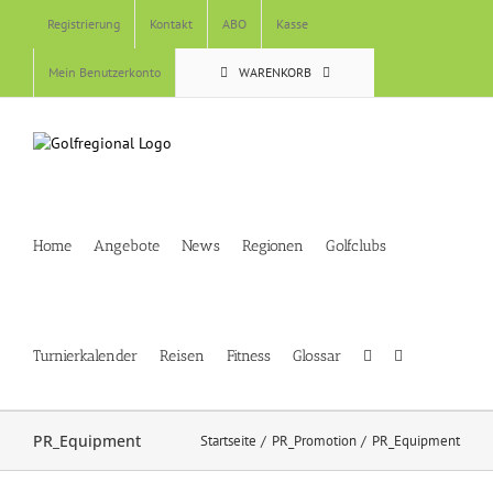
Skip
Registrierung
Kontakt
ABO
Kasse
to
content
Mein Benutzerkonto
WARENKORB
Home
Angebote
News
Regionen
Golfclubs
Turnierkalender
Reisen
Fitness
Glossar
PR_Equipment
Startseite
PR_Promotion
PR_Equipment