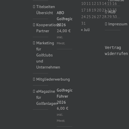
10
11
12
13
14
15
16
Titelseiten
17
18
19
20
21
22
23
AGB
ABO
Übersicht
24
25
26
27
28
29
30
Golfregional
31
Impressum
2026
Kooperations-
« Juli
24,00
€
Partner
inkl.
Marketing
Mwst.
Vertrag
für
widerrufen
Golfclubs
und
Unternehmen
Mitgliederwerbung
Golfregional
eMagazine
Führer
für
2026
Golfanlagen
6,00
€
inkl.
Mwst.