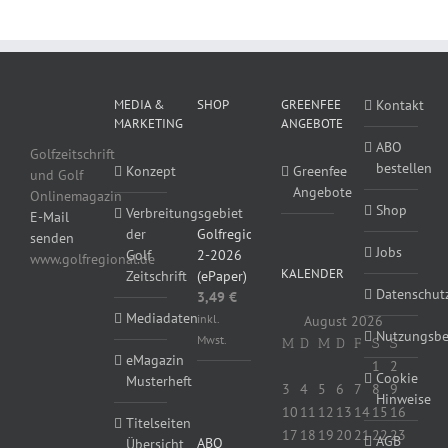
MEDIA &
SHOP
GREENFEE
Kontakt
MARKETING
ANGEBOTE
ABO
Golfzeitschrift
bestellen
Konzept
Greenfee
und Golf
Angebote
Onlinemagazin
Shop
Verbreitungsgebiet
E-Mail
Golfregional
der
senden
Jobs
2-2026
Golf
www.golfregional.de
KALENDER
(ePaper)
Zeitschrift
Datenschut
3,49
€
Mediadaten
inkl.
August 2026
Nutzungsb
Mwst.
M
D
M
D
F
S
S
eMagazin
1
2
Cookie
Musterheft
3
4
5
6
7
8
9
Hinweise
10
11
12
13
14
15
16
Titelseiten
17
18
19
20
21
22
23
AGB
ABO
Übersicht