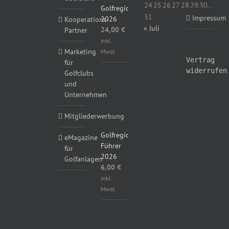
24
25
26
27
28
29
30
Golfregional
31
Impressum
2026
Kooperations-
« Juli
24,00
€
Partner
inkl.
Marketing
Mwst.
Vertrag
für
widerrufen
Golfclubs
und
Unternehmen
Mitgliederwerbung
Golfregional
eMagazine
Führer
für
2026
Golfanlagen
6,00
€
inkl.
Mwst.