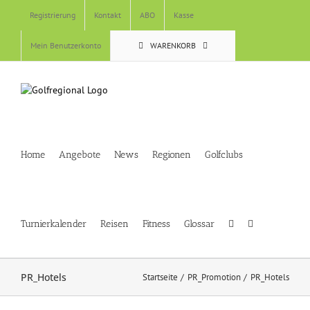
Skip
Registrierung
Kontakt
ABO
Kasse
to
content
Mein Benutzerkonto
WARENKORB
Home
Angebote
News
Regionen
Golfclubs
Turnierkalender
Reisen
Fitness
Glossar
PR_Hotels
Startseite
PR_Promotion
PR_Hotels