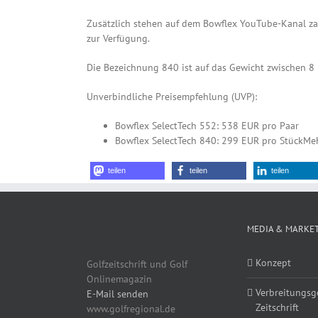
Zusätzlich stehen auf dem Bowflex YouTube-Kanal zah
zur Verfügung.
Die Bezeichnung 840 ist auf das Gewicht zwischen 8 u
Unverbindliche Preisempfehlung (UVP):
Bowflex SelectTech 552: 538 EUR pro Paar
Bowflex SelectTech 840: 299 EUR pro StückMeh
teilen
teilen
teilen
MEDIA & MARKE
Konzept
Golfzeitschrift und Golf
Onlinemagazin
Verbreitungsg
E-Mail senden
Zeitschrift
www.golfregional.de