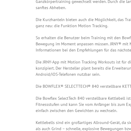
Ganzkörpertraining gewechselt werden. Durch die lan
sanftes Abheben.
Die Kurzhanteln bieten auch die Möglichkeit, das Tra
ganz neu: die Funktion Motion Tracking.
So erhalten die Benutzer beim Training mit den Bowf
Bewegung im Moment anpassen müssen. JRNY® mit Moti
Informationen bei den Empfehlungen für das nächste
Die JRNY-App mit Motion Tracking Workouts ist für 
konzipiert. Der Hersteller plant bereits die Erweite
Android/iOS-Telefonen nutzbar sein.
Die BOWFLEX® SELECTTECH® 840 verstellbare KETTL
Die Bowflex SelectTech 840 verstellbare Kettlebell ist 
Fitnessstufen und kann Sie vom Anfänger bis zum Ex
einfach zwischen den Gewichten zu wechseln.
Kettlebells sind ein großartiges Allround-Gerät, da s
als auch Grind – schnelle, explosive Bewegungen bzw.