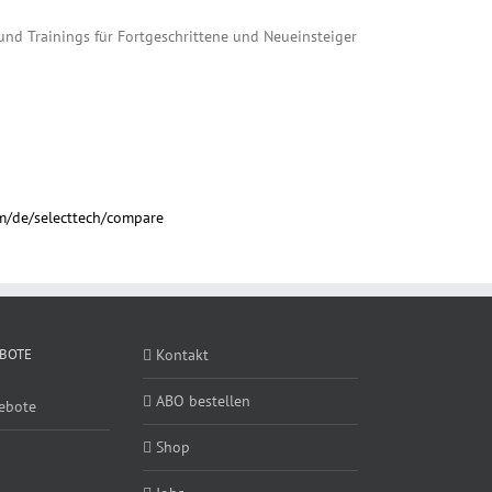
und Trainings für Fortgeschrittene und Neueinsteiger
om/de/selecttech/compare
BOTE
Kontakt
ABO bestellen
ebote
Shop