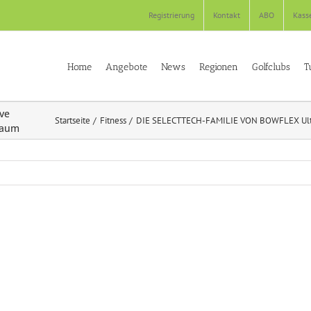
Registrierung
Kontakt
ABO
Kass
Home
Angebote
News
Regionen
Golfclubs
T
ve
Startseite
Fitness
DIE SELECTTECH-FAMILIE VON BOWFLEX Ultimat
 Raum