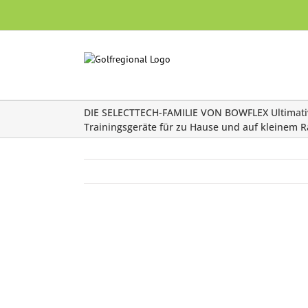
Skip
to
content
DIE SELECTTECH-FAMILIE VON BOWFLEX Ultimati
Trainingsgeräte für zu Hause und auf kleinem
Zeige
grösseres
Bild