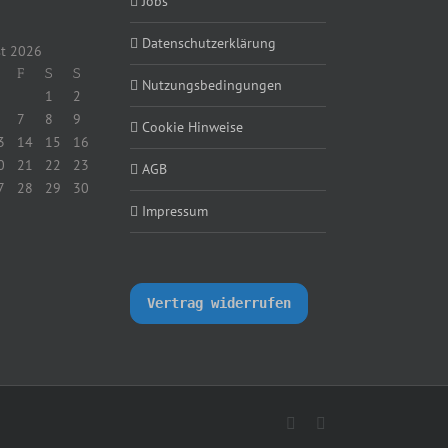
Jobs
Datenschutzerklärung
t 2026
F
S
S
Nutzungsbedingungen
1
2
7
8
9
Cookie Hinweise
3
14
15
16
0
21
22
23
AGB
7
28
29
30
Impressum
Vertrag widerrufen
X
LinkedIn