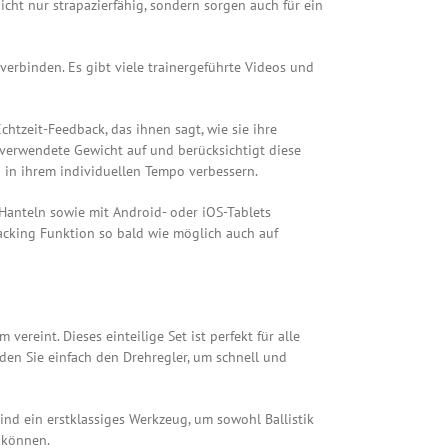
t nur strapazierfähig, sondern sorgen auch für ein
verbinden. Es gibt viele trainergeführte Videos und
htzeit-Feedback, das ihnen sagt, wie sie ihre
verwendete Gewicht auf und berücksichtigt diese
n in ihrem individuellen Tempo verbessern.
Hanteln sowie mit Android- oder iOS-Tablets
racking Funktion so bald wie möglich auch auf
vereint. Dieses einteilige Set ist perfekt für alle
den Sie einfach den Drehregler, um schnell und
 sind ein erstklassiges Werkzeug, um sowohl Ballistik
 können.