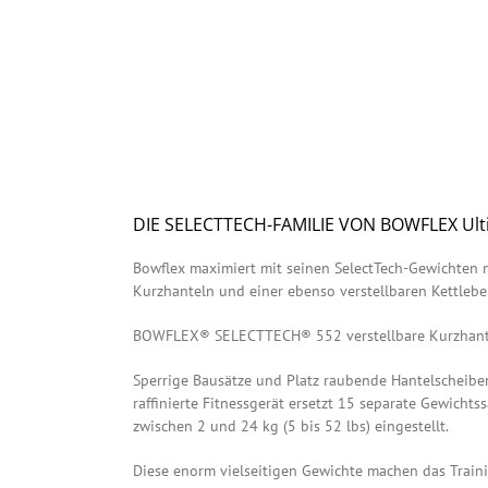
DIE SELECTTECH-FAMILIE VON BOWFLEX Ultim
Bowflex maximiert mit seinen SelectTech-Gewichten n
Kurzhanteln und einer ebenso verstellbaren Kettlebel
BOWFLEX® SELECTTECH® 552 verstellbare Kurzhante
Sperrige Bausätze und Platz raubende Hantelscheiben
raffinierte Fitnessgerät ersetzt 15 separate Gewich
zwischen 2 und 24 kg (5 bis 52 lbs) eingestellt.
Diese enorm vielseitigen Gewichte machen das Train