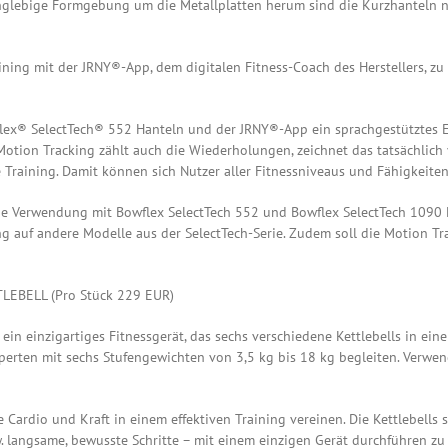
glebige Formgebung um die Metallplatten herum sind die Kurzhanteln nich
ining mit der JRNY®-App, dem digitalen Fitness-Coach des Herstellers, zu 
lex® SelectTech® 552 Hanteln und der JRNY®-App ein sprachgestütztes Ec
on Tracking zählt auch die Wiederholungen, zeichnet das tatsächlich 
 Training. Damit können sich Nutzer aller Fitnessniveaus und Fähigkeite
die Verwendung mit Bowflex SelectTech 552 und Bowflex SelectTech 1090 
rung auf andere Modelle aus der SelectTech-Serie. Zudem soll die Motion T
EBELL (Pro Stück 229 EUR)
ein einzigartiges Fitnessgerät, das sechs verschiedene Kettlebells in einem 
perten mit sechs Stufengewichten von 3,5 kg bis 18 kg begleiten. Verwen
ie Cardio und Kraft in einem effektiven Training vereinen. Die Kettlebells
 langsame, bewusste Schritte – mit einem einzigen Gerät durchführen zu