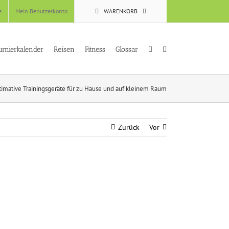
e
Mein Benutzerkonto
WARENKORB
urnierkalender
Reisen
Fitness
Glossar
ive Trainingsgeräte für zu Hause und auf kleinem Raum
Zurück
Vor