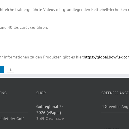
lreiche trainergeführte Videos mit grundlegenden Kettlebell-Techniken 
nd 40 lbs zurückzuführen.
r Informationen zu den Produkten gibt es hier:
https://global.bowflex.c
TING
SHOP
GREENFEE ANGE
Golfregional 2-
Greenfee Ang
2026 (ePaper)
ebiet der Golf
3,49
€
inkl. Mwst.