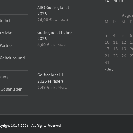
KALENDER
ABO Golfregional
2026
Augus
24,00
€
inkl. Mwst.
erheft
M
D
M
D
Golfregional Führer
ersicht
3
4
5
6
2026
10
11
12
1
6,00
€
inkl. Mwst.
Partner
17
18
19
2
24
25
26
2
 Golfclubs und
31
« Juli
Golfregional 1-
rbung
2026 (ePaper)
3,49
€
inkl. Mwst.
 Golfanlagen
Copyright 2015-2026 | All Rights Reserved