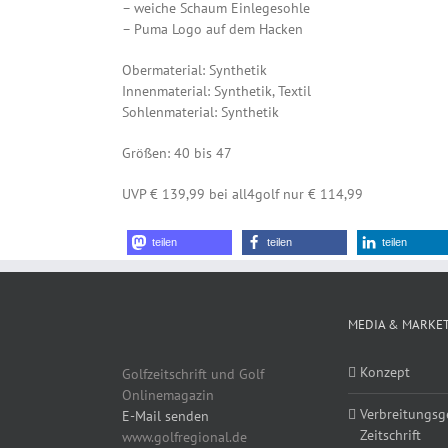
– weiche Schaum Einlegesohle
– Puma Logo auf dem Hacken
Obermaterial: Synthetik
Innenmaterial: Synthetik, Textil
Sohlenmaterial: Synthetik
Größen: 40 bis 47
UVP € 139,99 bei all4golf nur € 114,99
teilen
teilen
teilen
MEDIA & MARKE
Konzept
Golfzeitschrift und Golf
Onlinemagazin
Verbreitungsg
E-Mail senden
Zeitschrift
www.golfregional.de