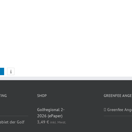
TING
SHOP
GREENFEE ANGE
Golfregional 2-
Greenfee Ang
2026 (ePaper)
ebiet der Golf
3,49
€
inkl. Mwst.