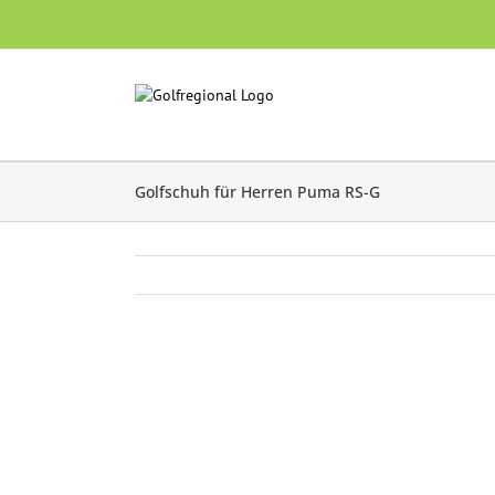
Skip
to
content
Golfschuh für Herren Puma RS-G
Zeige
grösseres
Bild