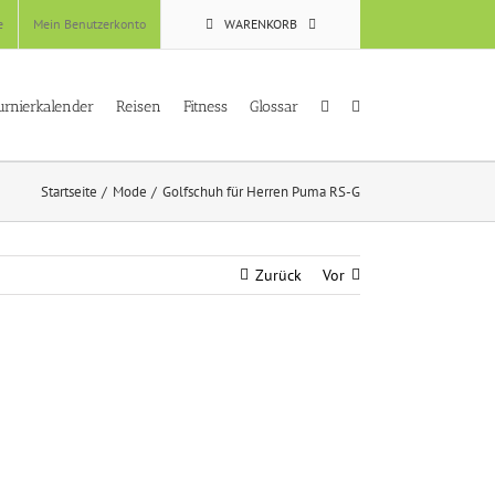
e
Mein Benutzerkonto
WARENKORB
urnierkalender
Reisen
Fitness
Glossar
Startseite
Mode
Golfschuh für Herren Puma RS-G
Zurück
Vor