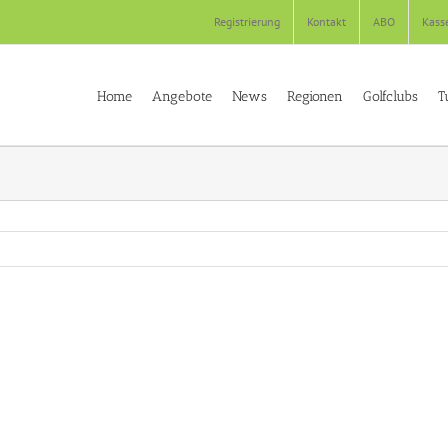
Registrierung
Kontakt
ABO
Kass
Home
Angebote
News
Regionen
Golfclubs
T