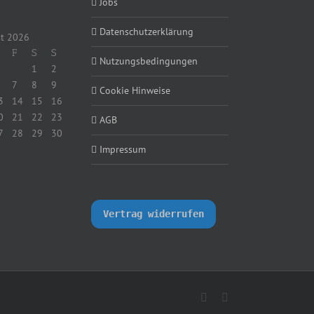
Jobs
Datenschutzerklärung
t 2026
F
S
S
Nutzungsbedingungen
1
2
7
8
9
Cookie Hinweise
3
14
15
16
0
21
22
23
AGB
7
28
29
30
Impressum
Vertrag widerrufen
X
LinkedIn