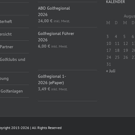
KALENDER
ABO Golfregional
2026
Augus
24,00
€
inkl. Mwst.
erheft
M
D
M
D
Golfregional Führer
ersicht
3
4
5
6
2026
10
11
12
1
6,00
€
inkl. Mwst.
Partner
17
18
19
2
24
25
26
2
 Golfclubs und
31
« Juli
Golfregional 1-
rbung
2026 (ePaper)
3,49
€
inkl. Mwst.
 Golfanlagen
Copyright 2015-2026 | All Rights Reserved