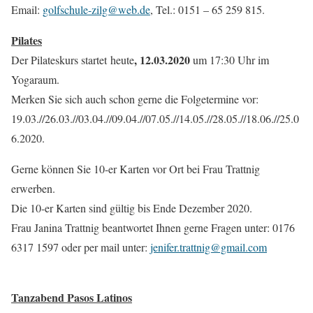
Email:
golfschule-zilg@web.de
, Tel.: 0151 – 65 259 815.
Pilates
, 12.03.2020
Der Pilateskurs startet heute
um 17:30 Uhr im
Yogaraum.
Merken Sie sich auch schon gerne die Folgetermine vor:
19.03.//26.03.//03.04.//09.04.//07.05.//14.05.//28.05.//18.06.//25.0
6.2020.
Gerne können Sie 10-er Karten vor Ort bei Frau Trattnig
erwerben.
Die 10-er Karten sind gültig bis Ende Dezember 2020.
Frau Janina Trattnig beantwortet Ihnen gerne Fragen unter: 0176
6317 1597 oder per
mail unter:
jenifer.trattnig@gmail.com
Tanzabend Pasos Latinos